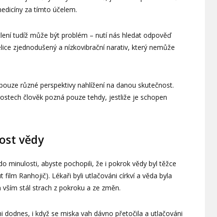
medicíny za tímto účelem.
tlení tudíž může být problém – nutí nás hledat odpověď
ice zjednodušený a nízkovibrační narativ, který nemůže
í pouze různé perspektivy nahlížení na danou skutečnost.
ostech člověk pozná pouze tehdy, jestliže je schopen
tost vědy
 minulosti, abyste pochopili, že i pokrok vědy byl těžce
film Ranhojič). Lékaři byli utlačováni církví a věda byla
 vším stál strach z pokroku a ze změn.
i dodnes, i když se miska vah dávno přetočila a utlačováni