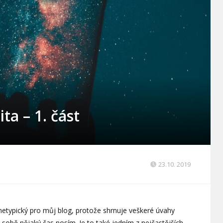
ita – 1. část
23.10. 2019
netypický pro můj blog, protože shrnuje veškeré úvahy
 v sobě nějaký čas nosím. Je to také jedním z nejčastějších