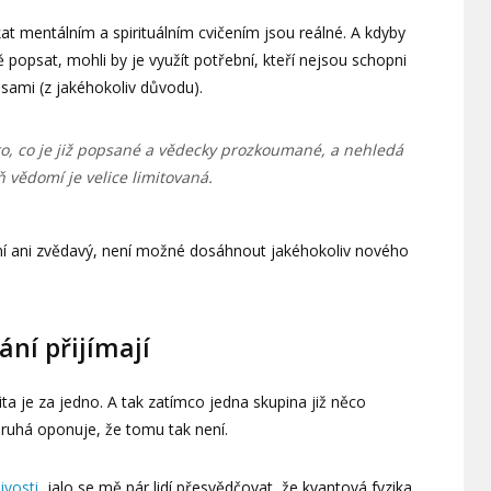
at mentálním a spirituálním cvičením jsou reálné. A kdyby
popsat, mohli by je využít potřební, kteří nejsou schopni
 sami (z jakéhokoliv důvodu).
 to, co je již popsané a vědecky prozkoumané, a nehledá
ň vědomí je velice limitovaná.
ní ani zvědavý, není možné dosáhnout jakéhokoliv nového
ání přijímají
ita je za jedno. A tak zatímco jedna skupina již něco
ruhá oponuje, že tomu tak není.
ivosti
, jalo se mě pár lidí přesvědčovat, že kvantová fyzika