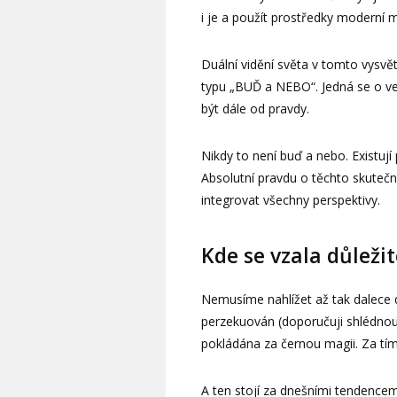
i je a použít prostředky moderní 
Duální vidění světa v tomto vysvě
typu „BUĎ a NEBO“. Jedná se o vel
být dále od pravdy.
Nikdy to není buď a nebo. Existuj
Absolutní pravdu o těchto skutečn
integrovat všechny perspektivy.
Kde se vzala důleži
Nemusíme nahlížet až tak dalece do
perzekuován (doporučuji shlédnout 
pokládána za černou magii. Za tím
A ten stojí za dnešními tendencem