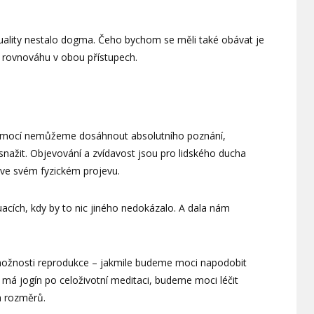
ituality nestalo dogma. Čeho bychom se měli také obávat je
 rovnováhu v obou přístupech.
pomocí nemůžeme dosáhnout absolutního poznání,
ažit. Objevování a zvídavost jsou pro lidského ducha
 ve svém fyzickém projevu.
acích, kdy by to nic jiného nedokázalo. A dala nám
v možnosti reprodukce – jakmile budeme moci napodobit
 má jogín po celoživotní meditaci, budeme moci léčit
h rozměrů.