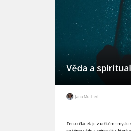
Věda a spiritual
Jana Mucherl
Tento článek je v určitém smyslu 
na téma vědy a spirituality, které