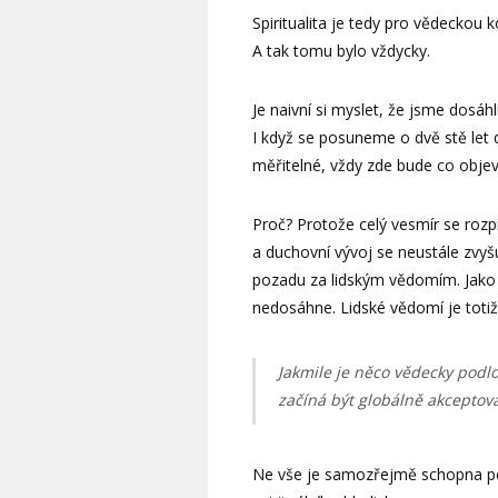
Spiritualita je tedy pro vědecko
A tak tomu bylo vždycky.
Je naivní si myslet, že jsme dosá
I když se posuneme o dvě stě let 
měřitelné, vždy zde bude co objev
Proč? Protože celý vesmír se rozpí
a duchovní vývoj se neustále zvyš
pozadu za lidským vědomím. Jako o
nedosáhne. Lidské vědomí je toti
Jakmile je něco vědecky podlož
začíná být globálně akceptov
Ne vše je samozřejmě schopna poc