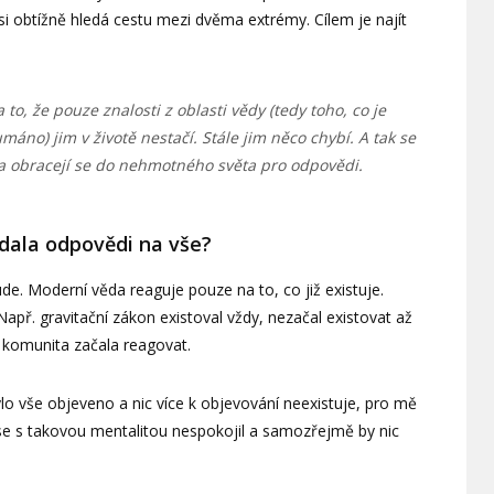
 si obtížně hledá cestu mezi dvěma extrémy. Cílem je najít
 to, že pouze znalosti z oblasti vědy (tedy toho, co je
no) jim v životě nestačí. Stále jim něco chybí. A tak se
 a obracejí se do nehmotného světa pro odpovědi.
dala odpovědi na vše?
e. Moderní věda reaguje pouze na to, co již existuje.
Např. gravitační zákon existoval vždy, nezačal existovat až
komunita začala reagovat.
ylo vše objeveno a nic více k objevování neexistuje, pro mě
 se s takovou mentalitou nespokojil a samozřejmě by nic