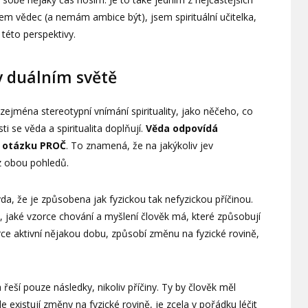
jsem vědec (a nemám ambice být), jsem spirituální učitelka,
 této perspektivy.
 v duálním světě
jména stereotypní vnímání spirituality, jako něčeho, co
i se věda a spiritualita doplňují.
Věda odpovídá
na otázku PROČ
. To znamená, že na jakýkoliv jev
z obou pohledů.
da, že je způsobena jak fyzickou tak nefyzickou příčinou.
 jaké vzorce chování a myšlení člověk má, které způsobují
ce aktivní nějakou dobu, způsobí změnu na fyzické rovině,
 řeší pouze následky, nikoliv příčiny. Ty by člověk měl
e existují změny na fyzické rovině, je zcela v pořádku léčit