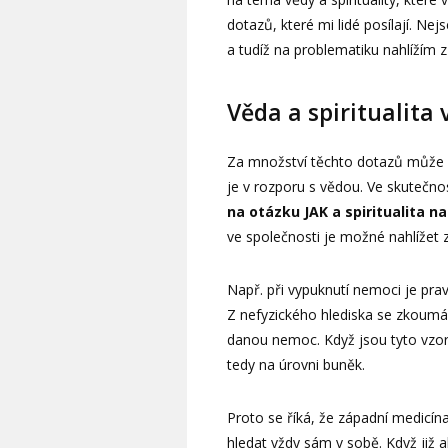
dotazů, které mi lidé posílají. Ne
a tudíž na problematiku nahlížím z
Věda a spiritualita
Za množství těchto dotazů může ze
je v rozporu s vědou. Ve skutečnost
na otázku JAK a spiritualita 
ve společnosti je možné nahlížet 
Např. při vypuknutí nemoci je prav
Z nefyzického hlediska se zkoumá,
danou nemoc. Když jsou tyto vzor
tedy na úrovni buněk.
Proto se říká, že západní medicína
hledat vždy sám v sobě. Když již al