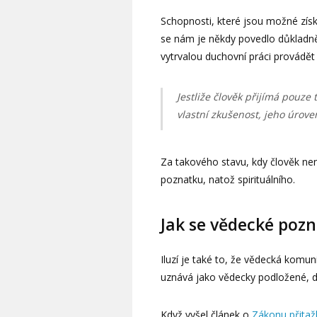
Schopnosti, které jsou možné získ
se nám je někdy povedlo důkladně 
vytrvalou duchovní práci provádět
Jestliže člověk přijímá pouze
vlastní zkušenost, jeho úrove
Za takového stavu, kdy člověk ne
poznatku, natož spirituálního.
Jak se vědecké pozn
Iluzí je také to, že vědecká komun
uznává jako vědecky podložené, d
Když vyšel článek o
Zákonu přitažl