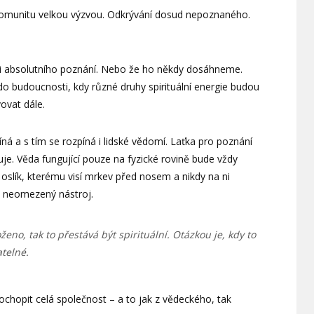
u komunitu velkou výzvou. Odkrývání dosud nepoznaného.
hli absolutního poznání. Nebo že ho někdy dosáhneme.
do budoucnosti, kdy různé druhy spirituální energie budou
ovat dále.
ná a s tím se rozpíná i lidské vědomí. Laťka pro poznání
uje. Věda fungující pouze na fyzické rovině bude vždy
slík, kterému visí mrkev před nosem a nikdy na ni
ž neomezený nástroj.
eno, tak to přestává být spirituální. Otázkou je, kdy to
atelné.
hopit celá společnost – a to jak z vědeckého, tak