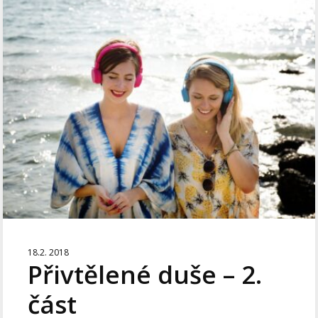
18.2. 2018
Přivtělené duše – 2.
část