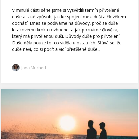
V minulé části série jsme si vysvětlili termín přivtělené
duše a také způsob, jak ke spojení mezi duší a člověkem
dochází. Dnes se podíváme na důvody, proč se duše
k takovému kroku rozhodne, a jak poznáme člověka,
který má přivtělenou duši. Důvody duše pro přivtělení
Duše dělá pouze to, co viděla u ostatních. Stává se, že
duše neví, co si počít a vidí přivtělené duše...
Jana Mucherl