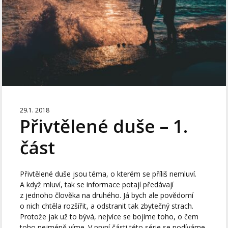
29.1. 2018
Přivtělené duše – 1.
část
Přivtělené duše jsou téma, o kterém se příliš nemluví.
A když mluví, tak se informace potají předávají
z jednoho člověka na druhého. Já bych ale povědomí
o nich chtěla rozšířit, a odstranit tak zbytečný strach.
Protože jak už to bývá, nejvíce se bojíme toho, o čem
toho nejméně víme. V první části této série se podíváme