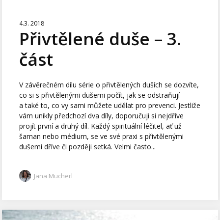
4.3. 2018
Přivtělené duše – 3.
část
V závěrečném dílu série o přivtělených duších se dozvíte,
co si s přivtělenými dušemi počít, jak se odstraňují
a také to, co vy sami můžete udělat pro prevenci. Jestliže
vám unikly předchozí dva díly, doporučuji si nejdříve
projít první a druhý díl. Každý spirituální léčitel, ať už
šaman nebo médium, se ve své praxi s přivtělenými
dušemi dříve či později setká. Velmi často...
Jana Mucherl