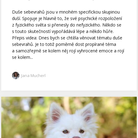
Duše sebevrahů jsou v mnohém specifickou skupinou
duší. Spojuje je hlavně to, že své psychické rozpoložení
z fyzického světa si přenesly do nefyzického. Někdo se
s touto skutečností vypořádává lépe a někdo hůře.
Přepis videa: Dnes bych se chtěla věnovat tématu duše
sebevrahů. Je to totiž poměrně dost propírané téma
a samozřejmě se kolem něj rojí vyhrocené emoce a rojí
se kolem...
Jana Mucherl