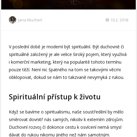
Jana Mucherl
10.2. 2018
V poslední době je moderní být spirituální. Být duchovně či
spirituálně založený je ale velice široký pojem, který využívá
i komerční marketing, který na popularitě tohoto termínu
pouze těží. Není nic špatného na tom se takovými věcmi
obklopovat, dokud se nám to takzvaně nevymyká z rukou.
Spirituální přístup k životu
Když se bavíme o spiritualismu, naše soustředění by mělo
směrovat dovnitř nás samých, nikoliv k externím zdrojům.
Duchovní rozvoj či dokonce cestu k osvícení nemá smysl
dávat do rukou nikomu jiného než nám samotným.