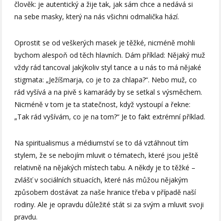
člověk: je autentický a žije tak, jak sám chce a nedává si
na sebe masky, který na nás všichni odmalička hází.
Oprostit se od veškerých masek je těžké, nicméně mohli
bychom alespoň od těch hlavních. Dám příklad: Nějaký muž
vždy rád tancoval jakýkoliv styl tance a u nás to má nějaké
stigmata: „Ježíšmarja, co je to za chlapa?“. Nebo muž, co
rád vyšívá a na pivě s kamarády by se setkal s výsměchem.
Nicméně v tom je ta statečnost, když vystoupí a řekne:
„Tak rád vyšívám, co je na tom?“ Je to fakt extrémní příklad.
Na spiritualismus a médiumství se to dá vztáhnout tím
stylem, že se nebojím mluvit o tématech, které jsou ještě
relativně na nějakých místech tabu. A někdy je to těžké –
zvlášť v sociálních situacích, které nás můžou nějakým
způsobem dostávat za naše hranice třeba v případě naší
rodiny. Ale je opravdu důležité stát si za svým a mluvit svoji
pravdu.