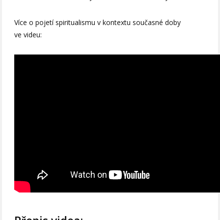
Více o pojetí spiritualismu v kontextu současné doby
ve videu: