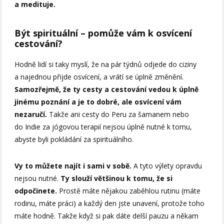
a medituje.
Být spirituální – pomůže vám k osvícení
cestování?
Hodně lidí si taky myslí, že na pár týdnů odjede do ciziny
a najednou přijde osvícení, a vrátí se úplně změnění.
Samozřejmě, že ty cesty a cestování vedou k úplně
jinému poznání a je to dobré, ale osvícení vám
nezaručí.
Takže ani cesty do Peru za šamanem nebo
do Indie za jógovou terapií nejsou úplně nutné k tomu,
abyste byli pokládání za spirituálního.
Vy to můžete najít i sami v sobě.
A tyto výlety opravdu
nejsou nutné.
Ty
slouží většinou k tomu, že si
odpočinete.
Prostě máte nějakou zaběhlou rutinu (máte
rodinu, máte práci) a každý den jste unavení, protože toho
máte hodně. Takže když si pak dáte delší pauzu a někam