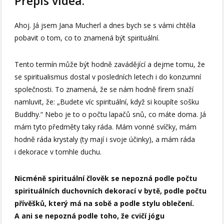
Přepis videa:
Ahoj. Já jsem Jana Mucherl a dnes bych se s vámi chtěla
pobavit o tom, co to znamená být spirituální.
Tento termín může být hodně zavádějící a dejme tomu, že
se spiritualismus dostal v posledních letech i do konzumní
společnosti. To znamená, že se nám hodně firem snaží
namluvit, že: „Budete víc spirituální, když si koupíte sošku
Buddhy.“ Nebo je to o počtu lapačů snů, co máte doma. Já
mám tyto předměty taky ráda. Mám vonné svíčky, mám
hodně ráda krystaly (ty mají i svoje účinky), a mám ráda
i dekorace v tomhle duchu.
Nicméně spirituální člověk se nepozná podle počtu
spirituálních duchovních dekorací v bytě, podle počtu
přívěšků, který má na sobě a podle stylu oblečení.
A ani se nepozná podle toho, že cvičí jógu