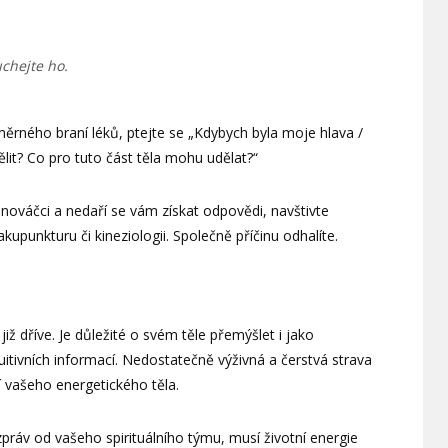
uchejte ho.
měrného braní léků, ptejte se „Kdybych byla moje hlava /
ělit? Co pro tuto část těla mohu udělat?“
ji nováčci a nedaří se vám získat odpovědi, navštivte
 akupunkturu či kineziologii. Společně příčinu odhalíte.
již dříve. Je důležité o svém těle přemýšlet i jako
uitivních informací. Nedostatečně výživná a čerstvá strava
 vašeho energetického těla.
práv od vašeho spirituálního týmu, musí životní energie