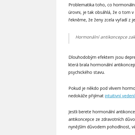
Problematika toho, co hormonální 
úrovni, je tak obsáhlá, že o tom v
řekněme, že ženy zcela vyřadí z je
Hormonální antikoncepce zakr
Dlouhodobým efektem jsou deprese
která brala hormonální antikoncepc
psychického stavu.
Pokud je někdo pod vlivem hormonů
nedokáže přijímat
intuitivní vede
Jestli berete hormonální antikoncep
antikoncepce ze zdravotních důvod
nynějším důvodem pohodlnost, věřt