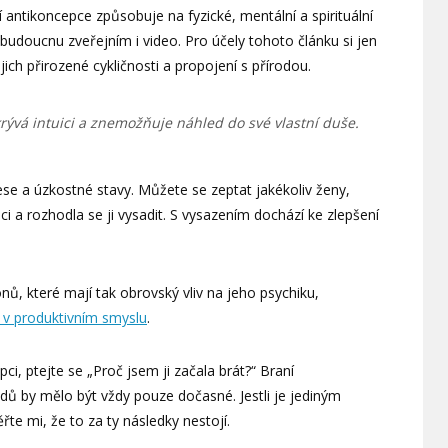
antikoncepce způsobuje na fyzické, mentální a spirituální
 budoucnu zveřejním i video. Pro účely tohoto článku si jen
jich přirozené cykličnosti a propojení s přírodou.
ývá intuici a znemožňuje náhled do své vlastní duše.
 a úzkostné stavy. Můžete se zeptat jakékoliv ženy,
i a rozhodla se ji vysadit. S vysazením dochází ke zlepšení
, které mají tak obrovský vliv na jeho psychiku,
ní v produktivním smyslu
.
ci, ptejte se „Proč jsem ji začala brát?“ Braní
ů by mělo být vždy pouze dočasné. Jestli je jediným
e mi, že to za ty následky nestojí.