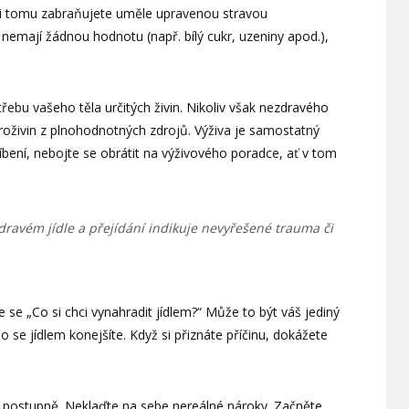
stli tomu zabraňujete uměle upravenou stravou
 nemají žádnou hodnotu (např. bílý cukr, uzeniny apod.),
třebu vašeho těla určitých živin. Nikoliv však nezdravého
roživin z plnohodnotných zdrojů. Výživa je samostatný
olíbení, nebojte se obrátit na výživového poradce, ať v tom
dravém jídle a přejídání indikuje nevyřešené trauma či
te se „Co si chci vynahradit jídlem?“ Může to být váš jediný
o se jídlem konejšíte. Když si přiznáte příčinu, dokážete
e postupně. Neklaďte na sebe nereálné nároky. Začněte