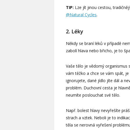
TIP:
Lze jít jinou cestou, tradičn
@Natural Cycles
.
2. Léky
Někdy se braní léků v případě nem
zabolí hlava nebo břicho, je to šp
Vaše tělo je vědomý organismus sá
vám těžko a chce se vám spát, je p
ignorujete, dané jídlo jíte dál a 
problém. Duchovní cesta je hlavn
neumíte poslouchat své tělo.
Např. bolest hlavy nevyřešíte práš
strach a vztek. Neboli je to indik
těla se nerovná vyřešení problému.