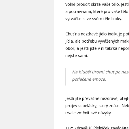
volně proudit skrze vaše tělo. Je
a potravinami, které pro vaše tělo
vytváříte si ve svém těle bloky.
Chuť na nezdravé jídlo indikuje po
jídla, ale potřebu vyvážených mak
obor, a jestli jste v ní takřka nep
nejste sami.
Na hlubší úrovni chuť po nez
potlačené emoce.
Jestli jíte převážně nezdravě, ptej
projev sebelásky, který znáte. Neb
trvale změnit své návyky.
TIP:
Zdravější jídelníček zavádějt