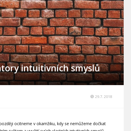
átory intuitivních smyslů
29.7. 2018
i později ocitneme v okamžiku, kdy se nemůžeme dočkat
ním světem a využití svých vlastních intuitivních smyslů.