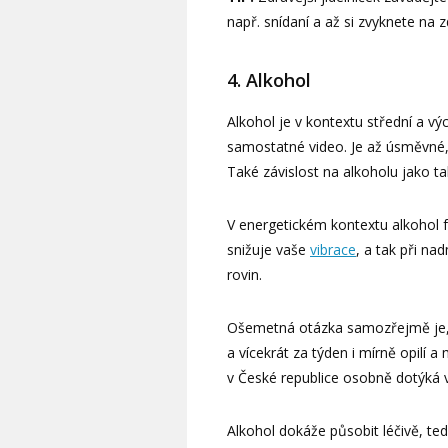
např. snídaní a až si zvyknete na 
4. Alkohol
Alkohol je v kontextu střední a vý
samostatné video. Je až úsměvné, 
Také závislost na alkoholu jako 
V energetickém kontextu alkohol f
snižuje vaše
vibrace
, a tak při n
rovin.
Ošemetná otázka samozřejmě je, k
a vícekrát za týden i mírně opilí a
v České republice osobně dotýká vě
Alkohol dokáže působit léčivě, ted