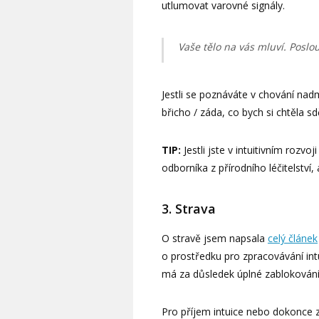
utlumovat varovné signály.
Vaše tělo na vás mluví. Poslo
Jestli se poznáváte v chování nad
břicho / záda, co bych si chtěla sd
TIP:
Jestli jste v intuitivním rozvo
odborníka z přírodního léčitelství,
3. Strava
O stravě jsem napsala
celý článek
o prostředku pro zpracovávání int
má za důsledek úplné zablokování
Pro příjem intuice nebo dokonce z