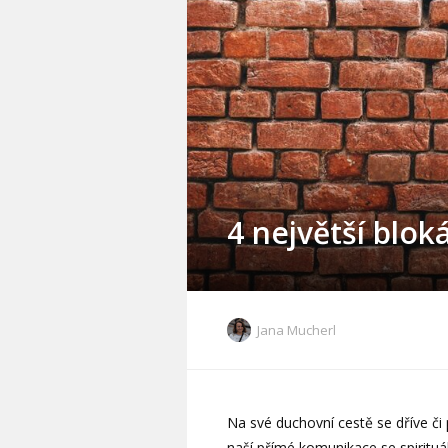
4 největší blok
Jana Mucherl
Na své duchovní cestě se dříve č
naší přímé komunikace se spirituál