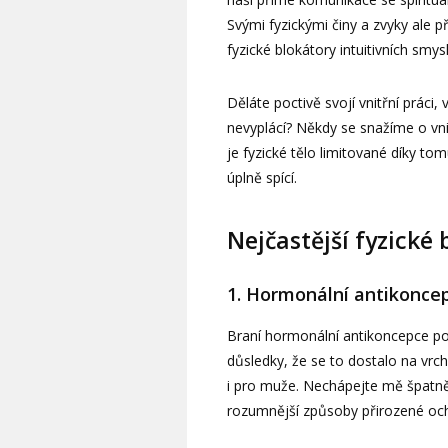
Svými fyzickými činy a zvyky ale p
fyzické blokátory intuitivních smy
Děláte poctivě svojí vnitřní práci, 
nevyplácí? Někdy se snažíme o vnitř
je fyzické tělo limitované díky t
úplně spící.
Nejčastější fyzické
1. Hormonální antikonce
Braní hormonální antikoncepce p
důsledky, že se to dostalo na vr
i pro muže. Nechápejte mě špatně
rozumnější způsoby přirozené oc