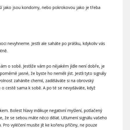
ější jako jsou kondomy, nebo pokrokovou jako je třeba
oci nevyhneme. Jestli ale saháte po prášku, kdykoliv vás
atně.
m o sobě. Jestliže vám po nějakém jídle není dobře, je
oměrně jasné, že byste ho neměli jíst. Jestli tyto signály
nevolnost zaháníte chemií, zaděláváte si na obrovský
ě o cestě sama k sobě. A po té se nevydáváte, když
kem. Bolest hlavy indikuje negativní myšlení, potlačený
ace, že se sebou máte něco dělat. Utlumení signálu vašeho
 Pro vyléčení musíte jít ke kořenu příčiny, ne pouze