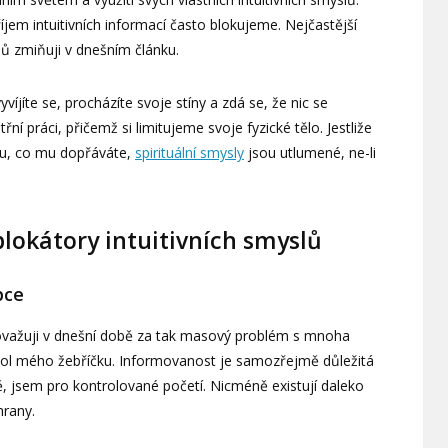
říjem intuitivních informací často blokujeme. Nejčastější
slů zmiňuji v dnešním článku.
vyvíjíte se, procházíte svoje stíny a zdá se, že nic se
ní práci, přičemž si limitujeme svoje fyzické tělo. Jestliže
omu, co mu dopřáváte,
spirituální smysly
jsou utlumené, ne-li
 blokátory intuitivních smyslů
pce
ovažuji v dnešní době za tak masový problém s mnoha
chol mého žebříčku. Informovanost je samozřejmě důležitá
, jsem pro kontrolované početí. Nicméně existují daleko
hrany.