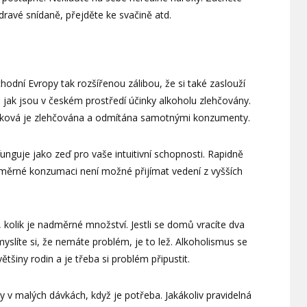
zdravé snídaně, přejděte ke svačině atd.
chodní Evropy tak rozšířenou zálibou, že si také zaslouží
jak jsou v českém prostředí účinky alkoholu zlehčovány.
taková je zlehčována a odmítána samotnými konzumenty.
unguje jako zeď pro vaše intuitivní schopnosti. Rapidně
adměrné konzumaci není možné přijímat vedení z vyšších
olik je nadměrné množství. Jestli se domů vracíte dva
 myslíte si, že nemáte problém, je to lež. Alkoholismus se
tšiny rodin a je třeba si problém připustit.
y v malých dávkách, když je potřeba. Jakákoliv pravidelná