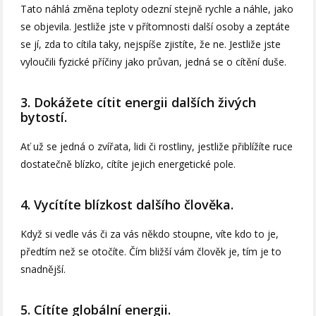
Tato náhlá změna teploty odezní stejně rychle a náhle, jako
se objevila. Jestliže jste v přítomnosti další osoby a zeptáte
se jí, zda to cítila taky, nejspíše zjistíte, že ne. Jestliže jste
vyloučili fyzické příčiny jako průvan, jedná se o cítění duše.
3. Dokážete cítit energii dalších živých
bytostí.
Ať už se jedná o zvířata, lidi či rostliny, jestliže přiblížíte ruce
dostatečně blízko, cítíte jejich energetické pole.
4. Vycítíte blízkost dalšího člověka.
Když si vedle vás či za vás někdo stoupne, víte kdo to je,
předtím než se otočíte. Čím bližší vám člověk je, tím je to
snadnější.
5. Cítíte globální energii.