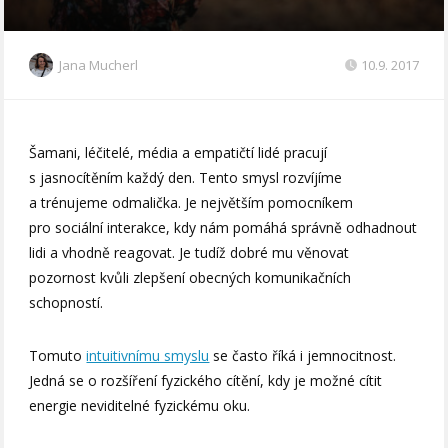
Jana Mucherl
10.9. 2017
Šamani, léčitelé, média a empatičtí lidé pracují
s jasnocítěním každý den. Tento smysl rozvíjíme
a trénujeme odmalička. Je největším pomocníkem
pro sociální interakce, kdy nám pomáhá správně odhadnout
lidi a vhodně reagovat. Je tudíž dobré mu věnovat
pozornost kvůli zlepšení obecných komunikačních
schopností.
Tomuto
intuitivnímu smyslu
se často říká i jemnocitnost.
Jedná se o rozšíření fyzického cítění, kdy je možné cítit
energie neviditelné fyzickému oku.