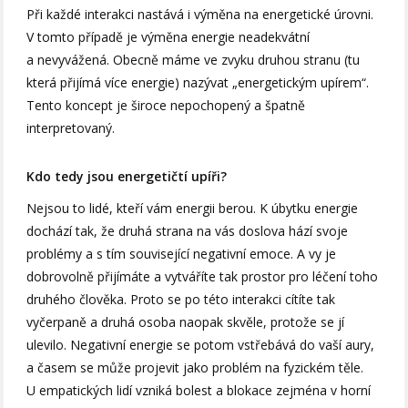
Při každé interakci nastává i výměna na energetické úrovni.
V tomto případě je výměna energie neadekvátní
a nevyvážená. Obecně máme ve zvyku druhou stranu (tu
která přijímá více energie) nazývat „energetickým upírem“.
Tento koncept je široce nepochopený a špatně
interpretovaný.
Kdo tedy jsou energetičtí upíři?
Nejsou to lidé, kteří vám energii berou. K úbytku energie
dochází tak, že druhá strana na vás doslova hází svoje
problémy a s tím související negativní emoce. A vy je
dobrovolně přijímáte a vytváříte tak prostor pro léčení toho
druhého člověka. Proto se po této interakci cítíte tak
vyčerpaně a druhá osoba naopak skvěle, protože se jí
ulevilo. Negativní energie se potom vstřebává do vaší aury,
a časem se může projevit jako problém na fyzickém těle.
U empatických lidí vzniká bolest a blokace zejména v horní