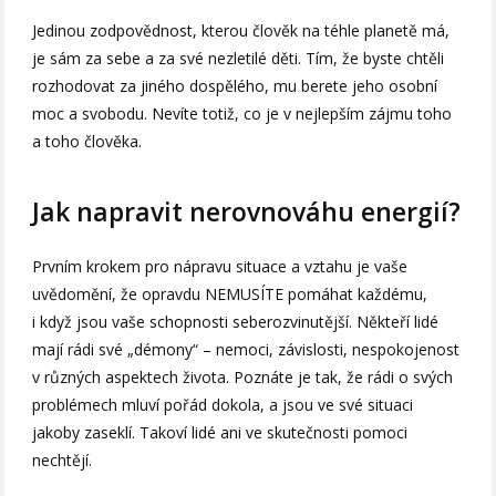
Jedinou zodpovědnost, kterou člověk na téhle planetě má,
je sám za sebe a za své nezletilé děti. Tím, že byste chtěli
rozhodovat za jiného dospělého, mu berete jeho osobní
moc a svobodu. Nevíte totiž, co je v nejlepším zájmu toho
a toho člověka.
Jak napravit nerovnováhu energií?
Prvním krokem pro nápravu situace a vztahu je vaše
uvědomění, že opravdu NEMUSÍTE pomáhat každému,
i když jsou vaše schopnosti seberozvinutější. Někteří lidé
mají rádi své „démony“ – nemoci, závislosti, nespokojenost
v různých aspektech života. Poznáte je tak, že rádi o svých
problémech mluví pořád dokola, a jsou ve své situaci
jakoby zaseklí. Takoví lidé ani ve skutečnosti pomoci
nechtějí.