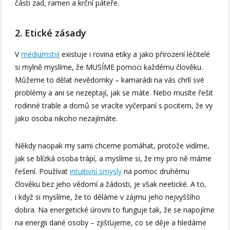
části zad, ramen a krční páteře.
2. Etické zásady
V
médiumství
existuje i rovina etiky a jako přirození léčitelé
si mylně myslíme, že MUSÍME pomoci každému člověku.
Můžeme to dělat nevědomky – kamarádi na vás chrlí své
problémy a ani se nezeptají, jak se máte. Nebo musíte řešit
rodinné trable a domů se vracíte vyčerpaní s pocitem, že vy
jako osoba nikoho nezajímáte.
Někdy naopak my sami chceme pomáhat, protože vidíme,
jak se blízká osoba trápí, a myslíme si, že my pro ně máme
řešení. Používat
intuitivní smysly
na pomoc druhému
člověku bez jeho vědomí a žádosti, je však neetické. A to,
i když si myslíme, že to děláme v zájmu jeho nejvyššího
dobra. Na energetické úrovni to funguje tak, že se napojíme
na energii dané osoby – zjišťujeme, co se děje a hledáme