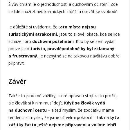
Šivův chrám je o jednoduchosti a duchovním očištění. Zde
se lidé snaží zbavit karmických zátěží a otevřít se svobodě.
Je důležité si uvědomit, že t
ato místa nejsou
turistickými atrakcemi.
Jsou to silové lokace, kde se lidé
scházejí pro
duchovní požehnání
. Kdo by se sem vydal
pouze jako
turista, pravděpodobně by byl zklamaný
a frustrovaný.
Je nezbytné se na takovou návštěvu dobře
připravit.
Závěr
Takže to jsou mé zážitky, které opravdu stojí za to prožít,
ale člověk si k nim musí dojít.
Když se člověk vydá
na duchovní cestu
– a teď myslím, že zpočátku máme
tendenci si myslet, že jsme už velmi pokročili – tak na
tyto
zážitky často ještě nejsme připraveni a volíme lehčí