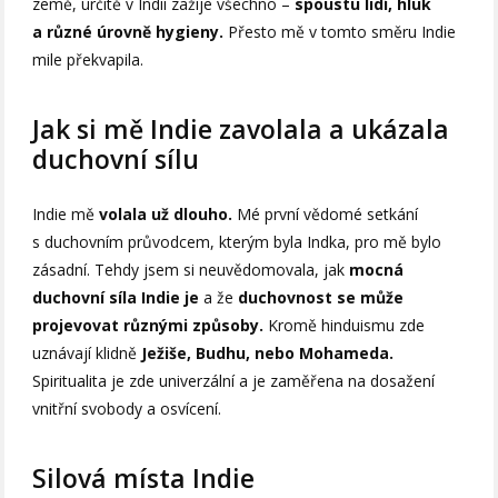
země, určitě v Indii zažije všechno –
spoustu lidí, hluk
a různé úrovně hygieny.
Přesto mě v tomto směru Indie
mile překvapila.
Jak si mě Indie zavolala a ukázala
duchovní sílu
Indie mě
volala už dlouho.
Mé první vědomé setkání
s duchovním průvodcem, kterým byla Indka, pro mě bylo
zásadní. Tehdy jsem si neuvědomovala, jak
mocná
duchovní síla Indie je
a že
duchovnost se může
projevovat různými způsoby.
Kromě hinduismu zde
uznávají klidně
Ježiše, Budhu, nebo Mohameda.
Spiritualita je zde univerzální a je zaměřena na dosažení
vnitřní svobody a osvícení.
Silová místa Indie