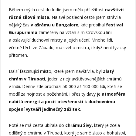
Během mých cest do Indie jsem měla příležitost
navštívit
různá silová místa.
Na své poslední cestě jsem strávila
nějaký čas
v ašrámu u Bangalore,
kde probíhal
festival
Gurupurnima
zaměřený na vztah s mistrovskou linií
a oslavující duchovní mistry a jejich učení. Mnoho lidí,
včetně těch ze Západu, má svého mistra, i když není fyzicky
přítomen.
Další fascinující místo, které jsem navštívila, byl
Zlatý
chrám v Tirupati,
jeden z nejnavštěvovanějších chrámů
v Indii. Denně zde prochází 50 000 až 100 000 lidí, kteří se
modlí za hojnost a požehnání. I přes ty davy je
atmosféra
nabitá energií a pocit otevřenosti k duchovnímu
spojení vytváří jedinečný zážitek.
Poté se má cesta ubírala do
chrámu Šivy,
který je zcela
odlišný o chrámu v Tirupati, který je samé zlato a bohatství,