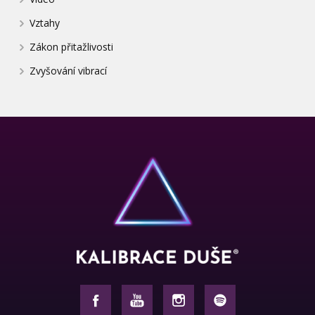
Vztahy
Zákon přitažlivosti
Zvyšování vibrací