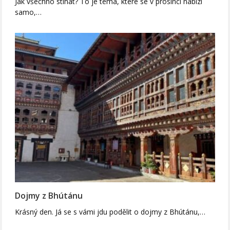
Jak všechno stíhat? To je téma, které se v prosinci nabízí
samo,…
Dojmy z Bhútánu
Krásný den. Já se s vámi jdu podělit o dojmy z Bhútánu,…