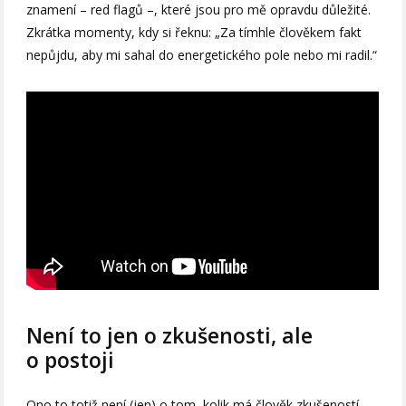
znamení – red flagů –, které jsou pro mě opravdu důležité.
Zkrátka momenty, kdy si řeknu: „Za tímhle člověkem fakt
nepůjdu, aby mi sahal do energetického pole nebo mi radil.“
Není to jen o zkušenosti, ale
o postoji
Ono to totiž není (jen) o tom, kolik má člověk zkušeností.