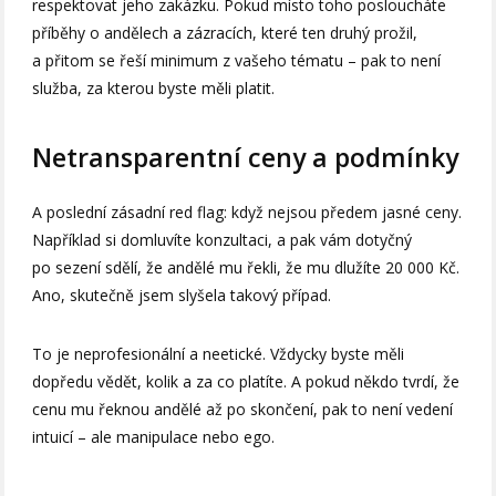
respektovat jeho zakázku. Pokud místo toho posloucháte
příběhy o andělech a zázracích, které ten druhý prožil,
a přitom se řeší minimum z vašeho tématu – pak to není
služba, za kterou byste měli platit.
Netransparentní ceny a podmínky
A poslední zásadní red flag: když nejsou předem jasné ceny.
Například si domluvíte konzultaci, a pak vám dotyčný
po sezení sdělí, že andělé mu řekli, že mu dlužíte 20 000 Kč.
Ano, skutečně jsem slyšela takový případ.
To je neprofesionální a neetické. Vždycky byste měli
dopředu vědět, kolik a za co platíte. A pokud někdo tvrdí, že
cenu mu řeknou andělé až po skončení, pak to není vedení
intuicí – ale manipulace nebo ego.