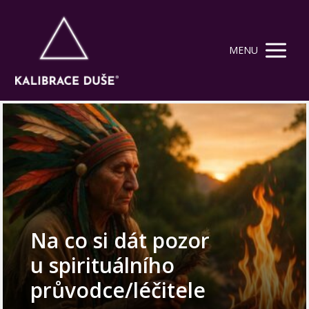
MENU
Na co si dát pozor
u spirituálního
průvodce/léčitele