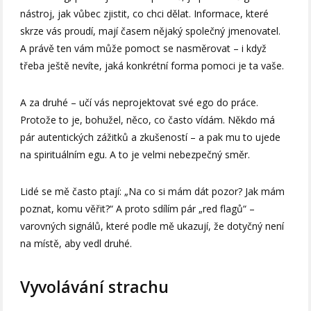
nástroj, jak vůbec zjistit, co chci dělat. Informace, které
skrze vás proudí, mají časem nějaký společný jmenovatel.
A právě ten vám může pomoct se nasměrovat – i když
třeba ještě nevíte, jaká konkrétní forma pomoci je ta vaše.
A za druhé – učí vás neprojektovat své ego do práce.
Protože to je, bohužel, něco, co často vídám. Někdo má
pár autentických zážitků a zkušeností – a pak mu to ujede
na spirituálním egu. A to je velmi nebezpečný směr.
Lidé se mě často ptají: „Na co si mám dát pozor? Jak mám
poznat, komu věřit?“ A proto sdílím pár „red flagů“ –
varovných signálů, které podle mě ukazují, že dotyčný není
na místě, aby vedl druhé.
Vyvolávání strachu