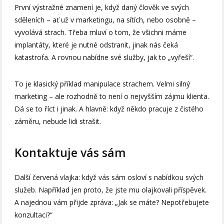
První výstražné znamení je, když daný člověk ve svých
sděleních – ať už v marketingu, na sítích, nebo osobně –
vyvolává strach. Třeba mluví o tom, že všichni máme
implantáty, které je nutné odstranit, jinak nás čeká
katastrofa. A rovnou nabídne své služby, jak to „vyřeší“.
To je klasický příklad manipulace strachem. Velmi silný
marketing – ale rozhodně to není o nejvyšším zájmu klienta.
Dá se to říct i jinak. A hlavně: když někdo pracuje z čistého
záměru, nebude lidi strašit.
Kontaktuje vás sám
Další červená vlajka: když vás sám osloví s nabídkou svých
služeb. Například jen proto, že jste mu olajkovali příspěvek.
A najednou vám přijde zpráva: „Jak se máte? Nepotřebujete
konzultaci?“