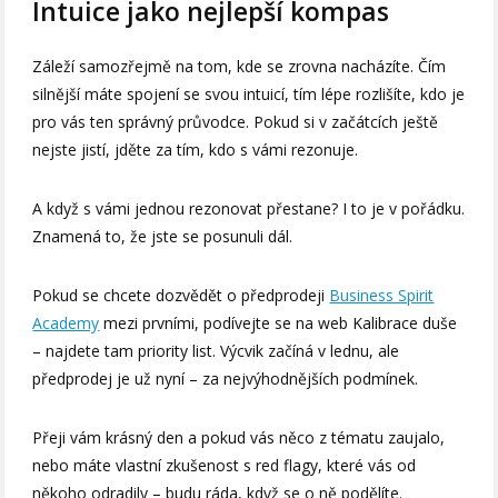
Intuice jako nejlepší kompas
Záleží samozřejmě na tom, kde se zrovna nacházíte. Čím
silnější máte spojení se svou intuicí, tím lépe rozlišíte, kdo je
pro vás ten správný průvodce. Pokud si v začátcích ještě
nejste jistí, jděte za tím, kdo s vámi rezonuje.
A když s vámi jednou rezonovat přestane? I to je v pořádku.
Znamená to, že jste se posunuli dál.
Pokud se chcete dozvědět o předprodeji
Business Spirit
Academy
mezi prvními, podívejte se na web Kalibrace duše
– najdete tam priority list. Výcvik začíná v lednu, ale
předprodej je už nyní – za nejvýhodnějších podmínek.
Přeji vám krásný den a pokud vás něco z tématu zaujalo,
nebo máte vlastní zkušenost s red flagy, které vás od
někoho odradily – budu ráda, když se o ně podělíte.