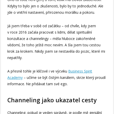
Kdyby to bylo jen o zkušenosti, bylo by to jednoduché. Ale
jde o vnitřní nastavení, přirozenou morálku a pokoru.
Já jsem třeba v sobě od začátku – od chvíle, kdy jsem
v roce 2016 začala pracovat s lidmi, dělat spirituální
konzultace a channelingy – měla hluboce zakořeněné
vědomí, že toho ještě moc nevím. A šla jsem tou cestou
krok za krokem. Nikdy jsem se nestavěla do pozic, které mi
nepatřily.
A přesně tohle je klíčové i ve výcviku
Business Spirit
Academy
– učíme se být čistým kanálem, skrze který proudí
informace. Ne přidávat tam své ego.
Channeling jako ukazatel cesty
Channeling, pokud je veden správně, je podle mě geniální