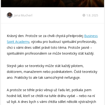
Jana Mucherl
1.8. 2025
Krásný den. Protože se za chvíli chystá předprodej
Business
Spirit Academy
, výcviku pro budoucí spirituální profesionály,
chci s vámi dnes sdílet právě toto téma. Protože jasně –
spirituálním profesionálem se může teoreticky stát každý.
Stejně jako se teoreticky může stát každý pilotem,
doktorem, manažerem nebo podnikatelem. Čistě teoreticky
ano. Prakticky to ale tak samozřejmě nefunguje.
A protože se téhle práci věnuji už řadu let, potkala jsem
hodně lidí, kteří se chtěli na tuhle dráhu vydat – nebo na ní
už byli. A dnes bych s vámi chtěla sdílet několik výstražných