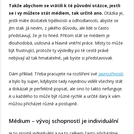
Takže abychom se vrátili k té původní otázce, jestli
se i vy můžete stát médiem, tak určitě ano.
Otázka je,
jestli máte dostatek trpělivosti a odhodlanosti, abyste se
jím stali. Já nevím, z jakého důvodu, ale lidé si často
představují, že je to hned. Přitom stát se médiem je
dlouhodobá, usilovná a hlavně vnitřní práce. Místy to může
být frustrující, protože ty výsledky po té cestě právě
nebývají až tak hmatatelné, jak byste si představovali.
Dám příklad. Třeba pracujete na rozšíření své
jasnozřivosti
a bylo by super, kdybyste tady najednou viděli všechny stát
a dokázali je perfektně popsat, ale ono to takto nefunguje.
A u každého to může být různě rychlé a určité dary k vám
můžou přicházet různě a postupně.
Médium – vývoj schopností je individuální
Je to prostě individuální a na to celkem často přicházíme