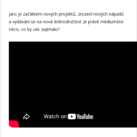
Jaro je začátkem nových projektů, zrození nových nápadů
a vydávání se na nová dobrodružství. Je právě médiumství
něco, co by vás zajímalo?