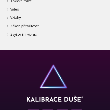
Toxické fráze
Video
Vztahy
Zákon přitažlivosti
Zvyšování vibrací