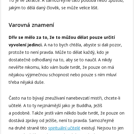
To je ve zkratce. A samozřejmě tato podoba nebo způsob,
jakým to dělá daný člověk, se může velice lišit.
Varovná znamení
Dřív se mělo za to, že to můžou dělat pouze určití
vyvolení jedinci.
A na to bych chtěla, abyste si dali pozor,
protože to není pravda. Může to dělat každý, kdo je
dostatečně odhodlaný na to, aby se to naučil. A nikdy
nevěřte nikomu, kdo vám bude tvrdit, že pouze on má
nějakou výjimečnou schopnost nebo pouze s ním mluví
třeba nějaká duše.
Často na to bývají zneužívaní nanebevzatí mistři, chcete-li
učitelé. A to ty nejznámější jako je Buddha, Ježíš
a podobně. Takže jestli vám někdo bude tvrdit, že pouze on
dostává zprávy od Ježíše, není to pravda. Samozřejmě
na druhé straně tito
spirituální učitelé
existují. Nejsou to jen