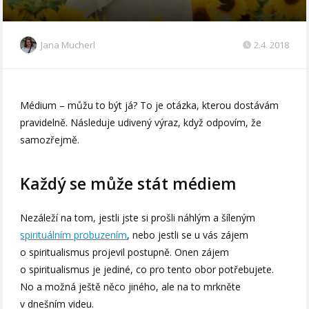
Jana Mucherl
2.4. 2018
Médium – můžu to být já? To je otázka, kterou dostávám
pravidelně. Následuje udivený výraz, když odpovím, že
samozřejmě.
Každý se může stát médiem
Nezáleží na tom, jestli jste si prošli náhlým a šíleným
spirituálním probuzením
, nebo jestli se u vás zájem
o spiritualismus projevil postupně. Onen zájem
o spiritualismus je jediné, co pro tento obor potřebujete.
No a možná ještě něco jiného, ale na to mrkněte
v dnešním videu.