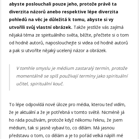
abyste poslouchali pouze jeho, protože právě ta
diverzita názorů anebo respektive lépe diverzita
pohledů na věc je důležitá k tomu, abyste si vy
utvořili svůj vlastní obrázek.
Takže jestliže vás zajímá
nějaká téma ze spirituálního světa, běžte, přečtete si o tom
od hodně autorů, naposlouchejte si videa od hodně autorů
a pak si utvoříte nějaký ucelený názor a obrázek.
V tomhle smyslu je médium zastaralý termín, protože
momentálně se spíš používají termíny jako spirituální
učitel, spirituální kouč.
To lépe odpovídá nové úloze pro média, kterou teď vidím,
že je aktuální a že je potřebná v tomto světě. Nicméně já
ho ráda používám, protože když někomu řeknu, že jsem
médium, tak si jasně vybaví to, co dělám. Má jasnou
představu o tom, co dělám a je to pořád velká náplň mé