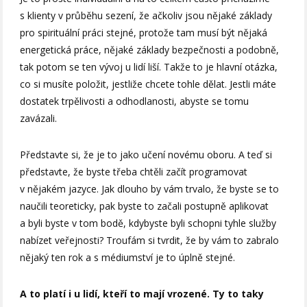
s klienty v průběhu sezení, že ačkoliv jsou nějaké základy
pro spirituální práci stejné, protože tam musí být nějaká
energetická práce, nějaké základy bezpečnosti a podobně,
tak potom se ten vývoj u lidí liší. Takže to je hlavní otázka,
co si musíte položit, jestliže chcete tohle dělat. Jestli máte
dostatek trpělivosti a odhodlanosti, abyste se tomu
zavázali.
Představte si, že je to jako učení novému oboru. A teď si
představte, že byste třeba chtěli začít programovat
v nějakém jazyce. Jak dlouho by vám trvalo, že byste se to
naučili teoreticky, pak byste to začali postupně aplikovat
a byli byste v tom bodě, kdybyste byli schopni tyhle služby
nabízet veřejnosti? Troufám si tvrdit, že by vám to zabralo
nějaký ten rok a s médiumství je to úplně stejné.
A to platí i u lidí, kteří to mají vrozené. Ty to taky