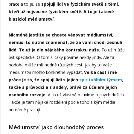
práce a to je, že
spojuji lidi ve fyzickém světě s těmi,
kteří už nejsou ve fyzickém světě. A to je takové
klasické médiumství.
Nicméně jestliže se chcete věnovat médiumství,
nemusí to nutně znamenat, že za vámi chodí zesnulí
lidé. To už je dle nějakého kontraktu duše.
To už může
být specifické. O tom si taky povíme někdy jindy. Ale ta
podoba může mít hodně různých cest, jak by to vaše
médiumství mohlo konkrétně vypadat.
Velká část i mé
práce je to, že spojuji lidi s jejich
spirituálním týmem
,
takže s průvodci a s anděly, právě za účelem jejich
osobního rozvoje.
A to už vlastně mluvíme o jiných duších.
Takže je tam nějaké rozdělení podle toho s kým média
primárně pracují.
Médiumství jako dlouhodobý proces