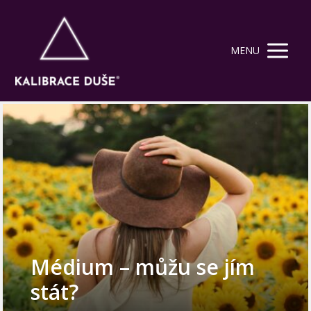
MENU
Médium – můžu se jím
stát?