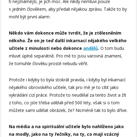
ti nejznámější, je jich moc. Ale nikdy nemluví pouze
s jedním člověkem, aby předali nějakou zprávu. Takže to by
mohl být první alarm.
Někdo vám dokonce může tvrdit, že je ztělesněním
někoho. Že on je teď další inkarnací nějakého velkého
učitele z minulosti nebo dokonce
andělů
.
O tom budu
mluvit úplně separátně. Pro mě to jsou varovná znamení,
že tomuhle člověku prostě nebudu věřit.
Protože i kdyby to byla stokrát pravda, i kdyby byl inkarnací
nějakého obrovského učitele, tak pro mě je to cítit jako
vykrádání cizí práce. Protože to neudělal za tento život a žít
z toho, co jste třeba udělali před 500 lety, však si o tom
můžete sami udělat obrázek, že? Nicméně tak to bylo dříve.
Na média a na spirituální učitele bylo nahlíženo jako
na modly, jako na ty řečníky, na ty, co mají vzácný