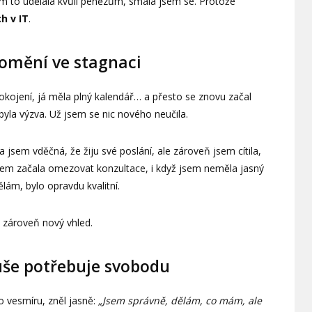
sem to udělala kvůli penězům, smála jsem se. Protože
h v IT
.
romění ve stagnaci
 spokojení, já měla plný kalendář… a přesto se znovu začal
ebyla výzva. Už jsem se nic nového neučila.
la jsem vděčná, že žiju své poslání, ale zároveň jsem cítila,
jsem začala omezovat konzultace, i když jsem neměla jasný
ělám, bylo opravdu kvalitní.
a zároveň nový vhled.
uše potřebuje svobodu
o vesmíru, zněl jasně:
„Jsem správně, dělám, co mám, ale