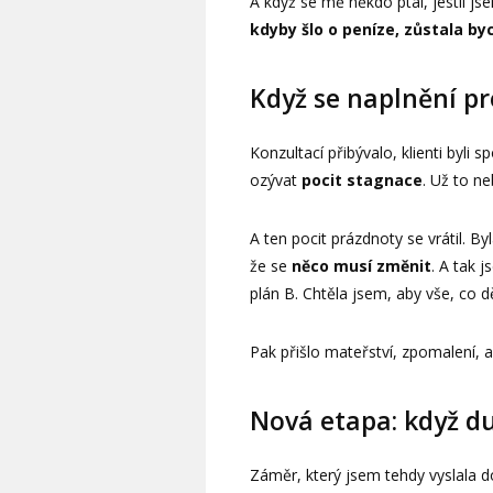
A když se mě někdo ptal, jestli j
kdyby šlo o peníze, zůstala byc
Když se naplnění p
Konzultací přibývalo, klienti byli
ozývat
pocit stagnace
. Už to n
A ten pocit prázdnoty se vrátil. By
že se
něco musí změnit
. A tak 
plán B. Chtěla jsem, aby vše, co d
Pak přišlo mateřství, zpomalení, 
Nová etapa: když d
Záměr, který jsem tehdy vyslala d