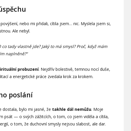
 úspěchu
povýšení, nebo mi přidali, cítila jsem… nic. Myslela jsem si,
stnou. Ale nebyl.
 co tady vlastně jde? Jaký to má smysl? Proč, když mám
tím naplněně?“
irituální probuzení
. Nejdřív bolestivě, temnou nocí duše,
ací a energetické práce zvedala krok za krokem.
ho poslání
 dostala, bylo mi jasné, že
takhle dál nemůžu
. Moje
m psát — o svých zážitcích, o tom, co jsem viděla a cítila,
ergií, o tom, že duchovní smysly nejsou slabost, ale dar.