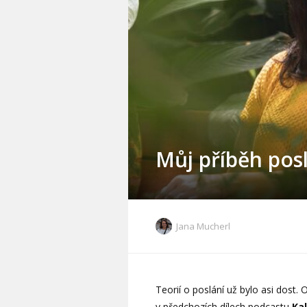
Můj příběh pos
Jana Mucherl
Teorií o poslání už bylo asi dost.
v předchozích dílech podcastu
Ka