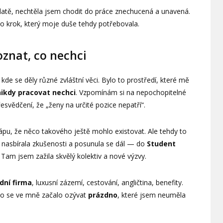
platě, nechtěla jsem chodit do práce znechucená a unavená.
to krok, který moje duše tehdy potřebovala.
oznat, co nechci
kde se děly různé zvláštní věci. Bylo to prostředí, které mě
nikdy pracovat nechci
. Vzpomínám si na nepochopitelné
svědčení, že „ženy na určité pozice nepatří“.
pu, že něco takového ještě mohlo existovat. Ale tehdy to
t, nasbírala zkušenosti a posunula se dál — do
Student
 Tam jsem zažila skvělý kolektiv a nové výzvy.
dní firma
, luxusní zázemí, cestování, angličtina, benefity.
to se ve mně začalo ozývat
prázdno
, které jsem neuměla