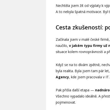
Nechtěla jsem žít od výplaty k vý
A to nebyla špatná motivace. Byl 
Cesta zkušeností: p
Začínala jsem v malé české firmě, 
naučilo,
v jakém typu firmy už 
situace kolem rovnoprávnosti a pře
Když se na to dívám zpětně, nechá
byla realita. Byla jsem tam pár le
Agency
, kde jsem pracovala v IT.
Pak přišla další etapa —
nadnáro
Všechno vypadalo ideálně. A přes
pojmenovat.