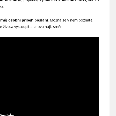
ka.
t
můj osobní příběh poslání
. Možná se v něm poznáte.
e života vystoupit a znovu najít směr.