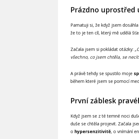
Prázdno uprostřed
Pamatuji si, že když jsem dosáhla 
že to je ten cíl, který mě udělá šťa
Začala jsem si pokládat otázky:
„O
všechno, co jsem chtěla, se necí
A právě tehdy se spustilo moje
sp
během které jsem se pomocí medit
První záblesk pravé
Když jsem se z té temné noci duše
duše se chtěla projevit. Začala jse
o
hypersenzitivitě
, o vnímání en