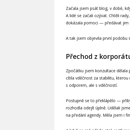
Začala jsem psát blog, v době, k
A lidé se začali ozývat. Chtěli ra
dokázala pomoci — předávat jim n
A tak jsem objevila první podobu
Přechod z korporát
Zpočátku jsem konzultace dělala př
cítila vděčnost za stabilitu, kter
s odporem, ale s vděčností.
Postupně se to překlápělo — přibýv
rozhodla odejít úplně. Udělali j
na předání agendy. Měla jsem i fin