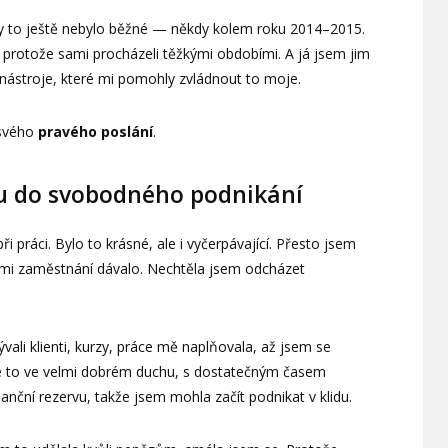
dy to ještě nebylo běžné — někdy kolem roku 2014–2015.
dy, protože sami procházeli těžkými obdobími. A já jsem jim
ástroje, které mi pomohly zvládnout to moje.
 svého
pravého poslání
.
u do svobodného podnikání
i práci. Bylo to krásné, ale i vyčerpávající. Přesto jsem
ou mi zaměstnání dávalo. Nechtěla jsem odcházet
ali klienti, kurzy, práce mě naplňovala, až jsem se
sme to ve velmi dobrém duchu, s dostatečným časem
anční rezervu, takže jsem mohla začít podnikat v klidu.