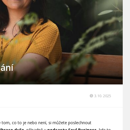
lání
3.10. 2025
 O tom, co to je nebo není, si můžete poslechnout
librace duše
, případně v
podcastu Soul Business
, kde to