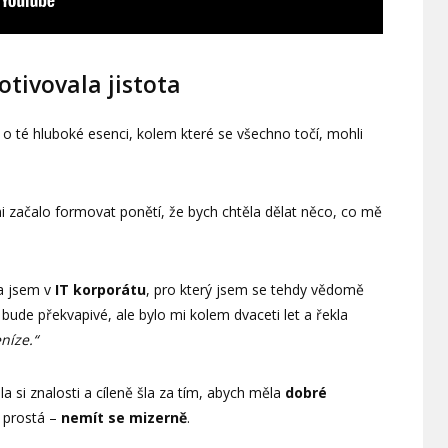
tivovala jistota
 o té hluboké esenci, kolem které se všechno točí, mohli
i začalo formovat ponětí, že bych chtěla dělat něco, co mě
a jsem v
IT korporátu
, pro který jsem se tehdy vědomě
ude překvapivé, ale bylo mi kolem dvaceti let a řekla
níze.“
la si znalosti a cíleně šla za tím, abych měla
dobré
 prostá –
nemít se mizerně
.