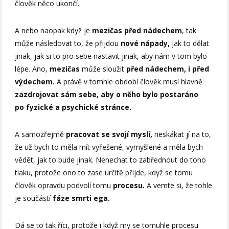
člověk něco ukončí.
A nebo naopak když je
mezičas před nádechem
, tak
může následovat to, že přijdou
nové nápady,
jak to dělat
jinak, jak si to pro sebe nastavit jinak, aby nám v tom bylo
lépe. Ano,
mezičas
může sloužit
před nádechem, i před
výdechem.
A právě v tomhle období člověk musí hlavně
zazdrojovat sám sebe, aby o něho bylo postaráno
po fyzické a psychické stránce.
A samozřejmě
pracovat se svojí myslí,
neskákat jí na to,
že už bych to měla mít vyřešené, vymyšlené a měla bych
vědět, jak to bude jinak. Nenechat to zabřednout do toho
tlaku, protože ono to zase určitě přijde, když se tomu
člověk opravdu podvolí tomu
procesu.
A vemte si, že tohle
je součástí
fáze smrti ega.
Dá se to tak říci, protože i když my se tomuhle procesu