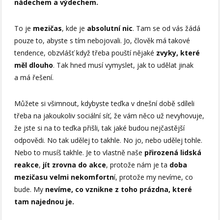
nádechem a výdechem.
To je
mezičas
, kde je
absolutní nic
. Tam se od vás žádá
pouze to, abyste s tím nebojovali. Jo, člověk má takové
tendence, obzvlášť když třeba pouští nějaké
zvyky, které
měl dlouho
. Tak hned musí vymyslet, jak to udělat jinak
a má řešení.
Můžete si všimnout, kdybyste teďka v dnešní době sdíleli
třeba na jakoukoliv sociální síť, že vám něco už nevyhovuje,
že jste si na to teďka přišli, tak jaké budou nejčastější
odpovědi. No tak udělej to takhle. No jo, nebo udělej tohle.
Nebo to musíš takhle. Je to vlastně naše
přirozená lidská
reakce
,
jít zrovna do akce
, protože nám je ta
doba
mezičasu velmi nekomfortn
í, protože my nevíme, co
bude. My
nevíme, co vznikne z toho prázdna, které
tam najednou je.