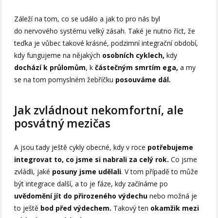
Záleží na tom, co se událo a jak to pro nás byl
do nervového systému velký zásah. Také je nutno říct, že
teďka je vůbec takové krásné, podzimní integrační období,
kdy fungujeme na nějakých
osobních cyklech,
kdy
dochází k průlomům
, k
částečným smrtím ega,
a my
se na tom pomyslném žebříčku
posouváme dál.
Jak zvládnout nekomfortní, ale
posvátný mezičas
A jsou tady ještě cykly obecné, kdy v roce
potřebujeme
integrovat to, co jsme si nabrali za celý rok.
Co jsme
zvládli, jaké
posuny jsme udělali
. V tom případě to může
být integrace další, a to je fáze, kdy začínáme po
uvědomění jít do přirozeného výdechu
nebo možná je
to ještě
bod před výdechem.
Takový ten
okamžik mezi