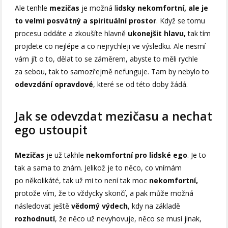
Ale tenhle
mezičas
je možná l
idsky nekomfortní, ale je
to velmi posvátný a spirituální prostor
. Když se tomu
procesu oddáte a zkoušíte hlavně
ukonejšit hlavu,
tak tím
projdete co nejlépe a co nejrychleji ve výsledku. Ale nesmí
vám jít o to, dělat to se záměrem, abyste to měli rychle
za sebou, tak to samozřejmě nefunguje. Tam by nebylo to
odevzdání opravdové
, které se od této doby žádá.
Jak se odevzdat mezičasu a nechat
ego ustoupit
Mezičas
je už takhle
nekomfortní pro lidské ego
. Je to
tak a sama to znám. Jelikož je to něco, co vnímám
po několikáté, tak už mi to není tak moc
nekomfortní,
protože vím, že to vždycky skončí, a pak může možná
následovat ještě
vědomý výdech
, kdy na základě
rozhodnutí
, že něco už nevyhovuje, něco se musí jinak,