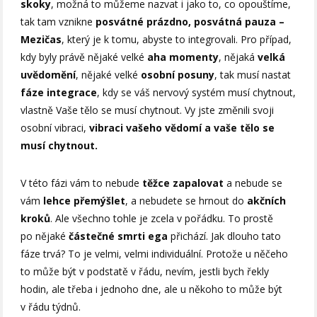
skoky
, možná to můžeme nazvat i jako to, co opouštíme,
tak tam vznikne
posvátné prázdno, posvátná pauza –
Mezičas
, který je k tomu, abyste to integrovali. Pro případ,
kdy byly právě nějaké velké
aha momenty
, nějaká
velká
uvědomění
, nějaké velké
osobní posuny
, tak musí nastat
fáze integrace
, kdy se váš nervový systém musí chytnout,
vlastně Vaše tělo se musí chytnout. Vy jste změnili svoji
osobní vibraci,
vibraci vašeho vědomí a vaše tělo se
musí chytnout.
V této fázi vám to nebude
těžce zapalovat
a nebude se
vám
lehce přemýšlet
, a nebudete se hrnout do
akčních
kroků
. Ale všechno tohle je zcela v pořádku. To prostě
po nějaké
částečné smrti ega
přichází. Jak dlouho tato
fáze trvá? To je velmi, velmi individuální. Protože u něčeho
to může být v podstatě v řádu, nevím, jestli bych řekly
hodin, ale třeba i jednoho dne, ale u někoho to může být
v řádu týdnů.