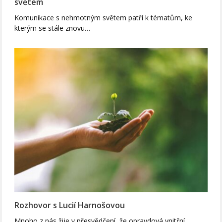
světem
Komunikace s nehmotným světem patří k tématům, ke
kterým se stále znovu…
Rozhovor s Lucií Harnošovou
Mnoho z nás žije v přesvědčení, že opravdová vnitřní