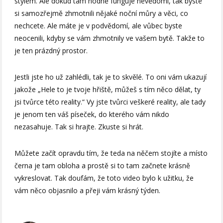
stylem. Ale dokud tam hodně funguje nevědomí, tak byste
si samozřejmě zhmotnili nějaké noční můry a věci, co
nechcete. Ale máte je v podvědomí, ale vůbec byste
neocenili, kdyby se vám zhmotnily ve vašem bytě. Takže to
je ten prázdný prostor.
Jestli jste ho už zahlédli, tak je to skvělé. To oni vám ukazují
jakože „Hele to je tvoje hřiště, můžeš s tím něco dělat, ty
jsi tvůrce této reality.“ Vy jste tvůrci veškeré reality, ale tady
je jenom ten váš píseček, do kterého vám nikdo
nezasahuje. Tak si hrajte. Zkuste si hrát.
Můžete začít opravdu tím, že teda na něčem stojíte a místo
černa je tam obloha a prostě si to tam začnete krásně
vykreslovat. Tak doufám, že toto video bylo k užitku, že
vám něco objasnilo a přeji vám krásný týden.