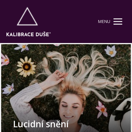
MENU
Lucidní snění