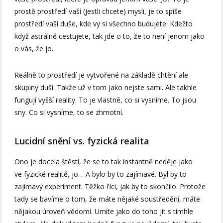
prostě prostředí vaší (jestli chcete) mysli, je to spíše
prostředí vaší duše, kde vy si všechno budujete. Kdežto
když astrálně cestujete, tak jde o to, že to není jenom jako
o vás, že jo.
Reálně to prostředí je vytvořené na základě chtění ale
skupiny duší. Takže už v tom jako nejste sami. Ale takhle
fungují vyšší reality. To je vlastně, co si vysníme. To jsou
sny. Co si vysníme, to se zhmotní.
Lucidní snění vs. fyzická realita
Ono je docela štěstí, že se to tak instantně neděje jako
ve fyzické realitě, jo… A bylo by to zajímavé. Byl by to
zajímavý experiment. Těžko říci, jak by to skončilo. Protože
tady se bavíme o tom, že máte nějaké soustředění, máte
nějakou úroveň vědomí. Umíte jako do toho jít s tímhle