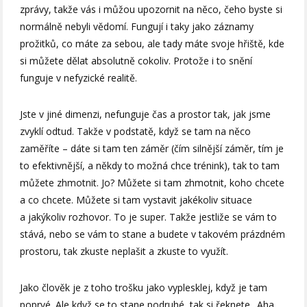
zprávy, takže vás i můžou upozornit na něco, čeho byste si
normálně nebyli vědomí. Fungují i taky jako záznamy
prožitků, co máte za sebou, ale tady máte svoje hřiště, kde
si můžete dělat absolutně cokoliv. Protože i to snění
funguje v nefyzické realitě.
Jste v jiné dimenzi, nefunguje čas a prostor tak, jak jsme
zvyklí odtud. Takže v podstatě, když se tam na něco
zaměříte – dáte si tam ten záměr (čím silnější záměr, tím je
to efektivnější, a někdy to možná chce trénink), tak to tam
můžete zhmotnit. Jo? Můžete si tam zhmotnit, koho chcete
a co chcete. Můžete si tam vystavit jakékoliv situace
a jakýkoliv rozhovor. To je super. Takže jestliže se vám to
stává, nebo se vám to stane a budete v takovém prázdném
prostoru, tak zkuste neplašit a zkuste to využít.
Jako člověk je z toho trošku jako vyplesklej, když je tam
poprvé. Ale když se to stane podruhé, tak si řeknete „Aha,