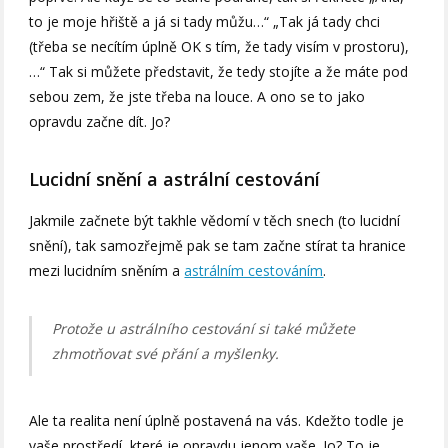
to je moje hřiště a já si tady můžu…“ „Tak já tady chci
(třeba se necítím úplně OK s tím, že tady visím v prostoru),
…“ Tak si můžete představit, že tedy stojíte a že máte pod
sebou zem, že jste třeba na louce. A ono se to jako
opravdu začne dít. Jo?
Lucidní snění a astrální cestování
Jakmile začnete být takhle vědomí v těch snech (to lucidní
snění), tak samozřejmě pak se tam začne stírat ta hranice
mezi lucidním sněním a
astrálním cestováním
.
Protože u astrálního cestování si také můžete
zhmotňovat své přání a myšlenky.
Ale ta realita není úplně postavená na vás. Kdežto todle je
vaše prostředí, které je opravdu jenom vaše. Jo? To je