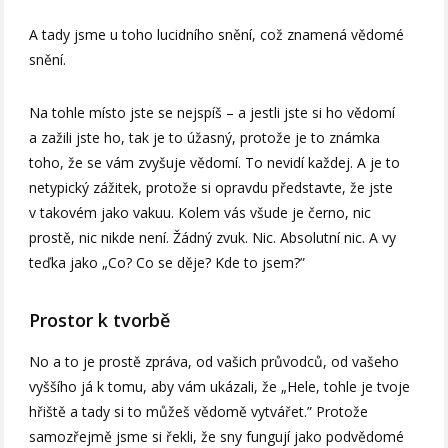
A tady jsme u toho lucidního snění, což znamená vědomé
snění.
Na tohle místo jste se nejspíš – a jestli jste si ho vědomí
a zažili jste ho, tak je to úžasný, protože je to známka
toho, že se vám zvyšuje vědomí. To nevidí každej. A je to
netypický zážitek, protože si opravdu představte, že jste
v takovém jako vakuu. Kolem vás všude je černo, nic
prostě, nic nikde není. Žádný zvuk. Nic. Absolutní nic. A vy
teďka jako „Co? Co se děje? Kde to jsem?”
Prostor k tvorbě
No a to je prostě zpráva, od vašich průvodců, od vašeho
vyššího já k tomu, aby vám ukázali, že „Hele, tohle je tvoje
hřiště a tady si to můžeš vědomě vytvářet.” Protože
samozřejmě jsme si řekli, že sny fungují jako podvědomé