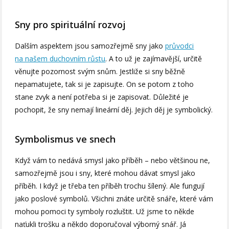
Sny pro spirituální rozvoj
Dalším aspektem jsou samozřejmě sny jako
průvodci
na našem duchovním růstu
. A to už je zajímavější, určitě
věnujte pozornost svým snům. Jestliže si sny běžně
nepamatujete, tak si je zapisujte. On se potom z toho
stane zvyk a není potřeba si je zapisovat. Důležité je
pochopit, že sny nemají lineární děj. Jejich děj je symbolický.
Symbolismus ve snech
Když vám to nedává smysl jako příběh – nebo většinou ne,
samozřejmě jsou i sny, které mohou dávat smysl jako
příběh. I když je třeba ten příběh trochu šílený. Ale fungují
jako poslové symbolů. Všichni znáte určitě snáře, které vám
mohou pomoci ty symboly rozluštit. Už jsme to někde
naťukli trošku a někdo doporučoval výborný snář. Já