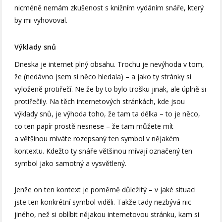
nicméně nemám zkušenost s knižním vydáním snáře, který
by mi vyhovoval.
Výklady snů
Dneska je internet plný obsahu. Trochu je nevýhoda v tom,
že (nedávno jsem si něco hledala) – a jako ty stránky si
vyloženě protiřečí. Ne že by to bylo trošku jinak, ale úplně si
protiřečily. Na těch internetových stránkách, kde jsou
výklady snů, je výhoda toho, že tam ta délka – to je něco,
co ten papír prostě nesnese – že tam můžete mít
a většinou míváte rozepsaný ten symbol v nějakém
kontextu. Kdežto ty snáře většinou mívají označený ten
symbol jako samotný a vysvětlený.
Jenže on ten kontext je poměrně důležitý – v jaké situaci
jste ten konkrétní symbol viděli. Takže tady nezbývá nic
jiného, než si oblíbit nějakou internetovou stránku, kam si