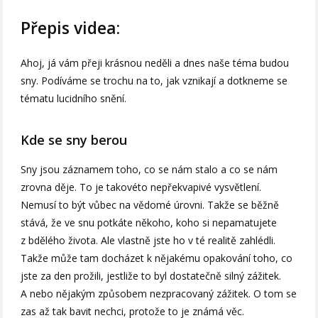
Přepis videa:
Ahoj, já vám přeji krásnou neděli a dnes naše téma budou
sny. Podíváme se trochu na to, jak vznikají a dotkneme se
tématu lucidního snění.
Kde se sny berou
Sny jsou záznamem toho, co se nám stalo a co se nám
zrovna děje. To je takovéto nepřekvapivé vysvětlení.
Nemusí to být vůbec na vědomé úrovni. Takže se běžně
stává, že ve snu potkáte někoho, koho si nepamatujete
z bdělého života. Ale vlastně jste ho v té realitě zahlédli.
Takže může tam docházet k nějakému opakování toho, co
jste za den prožili, jestliže to byl dostatečně silný zážitek.
A nebo nějakým způsobem nezpracovaný zážitek. O tom se
zas až tak bavit nechci, protože to je známá věc.