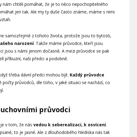
 by nám chtěli pomáhat, že je to něco nepochopitelného
omáhat jen tak. Ale my ty duše často známe, máme s nimi
 vztah.
e samozřejmě z tohoto života, protože jsou to bytosti,
ašeho narození
. Takže máme průvodce, kteří jsou
odci jsou s námi jenom dočasně. A mezi průvodce se pak
lí příbuzní, naši předci a podobně.
i když třeba dávní předci mohou být.
Každý průvodce
é počty průvodců, dle toho, v jaké situaci se nachází, co
í.
 duchovními průvodci
 je v tom, že nás
vedou k seberealizaci, k osvícení
.
sané, to je jasné. Ale z dlouhodobého hlediska nás tak