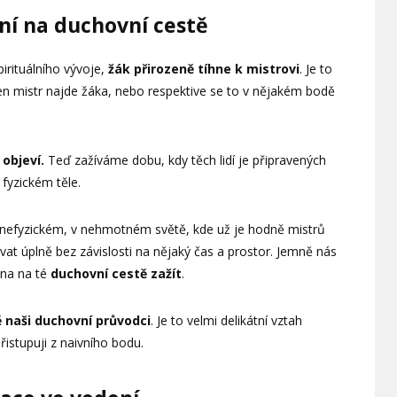
ání na duchovní cestě
pirituálního vývoje,
žák přirozeně tíhne k mistrovi
. Je to
en mistr najde žáka, nebo respektive se to v nějakém bodě
 objeví.
Teď zažíváme dobu, kdy těch lidí je připravených
 fyzickém těle.
 nefyzickém, v nehmotném světě, kde už je hodně mistrů
 úplně bez závislosti na nějaký čas a prostor. Jemně nás
vna na té
duchovní cestě zažít
.
 naši duchovní průvodci
. Je to velmi delikátní vztah
istupuji z naivního bodu.