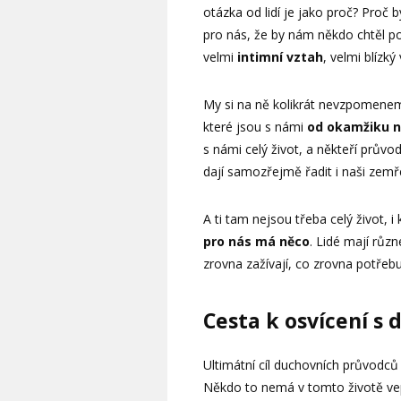
otázka od lidí je jako proč? Proč
pro nás, že by nám někdo chtěl p
velmi
intimní vztah
, velmi blízký
My si na ně kolikrát nevzpomenem
které jsou s námi
od okamžiku n
s námi celý život, a někteří prův
dají samozřejmě řadit i naši zemře
A ti tam nejsou třeba celý život, 
pro nás má něco
. Lidé mají různ
zrovna zažívají, co zrovna potřebuj
Cesta k osvícení s
Ultimátní cíl duchovních průvodců
Někdo to nemá v tomto životě vep