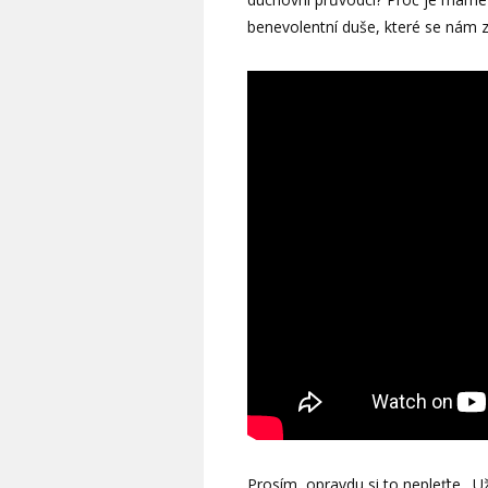
benevolentní duše, které se nám
Prosím, opravdu si to nepleťte. Už