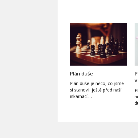
Plán duše
P
v
Plán duše je něco, co jsme
si stanovili ještě před naší
P
inkarnací.…
n
d