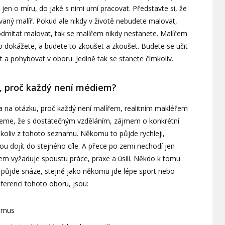
 jen o míru, do jaké s nimi umí pracovat. Představte si, že
vaný malíř. Pokud ale nikdy v životě nebudete malovat,
dmítat malovat, tak se malířem nikdy nestanete. Malířem
to dokážete, a budete to zkoušet a zkoušet. Budete se učit
t a pohybovat v oboru. Jedině tak se stanete čímkoliv.
ý, proč každý není médiem?
a na otázku, proč každý není malířem, realitním makléřem
dneme, že s dostatečným vzděláním, zájmem o konkrétní
mkoliv z tohoto seznamu. Někomu to půjde rychleji,
u dojít do stejného cíle. A přece po zemi nechodí jen
diem vyžaduje spoustu práce, praxe a úsilí. Někdo k tomu
í půjde snáze, stejně jako někomu jde lépe sport nebo
eferenci tohoto oboru, jsou:
ismus