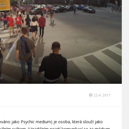
22.4. 2017
ováno jako Psychic medium) je osoba, která slouží jako
tuálním světem. V tradičním pojetí komunikací se za médium