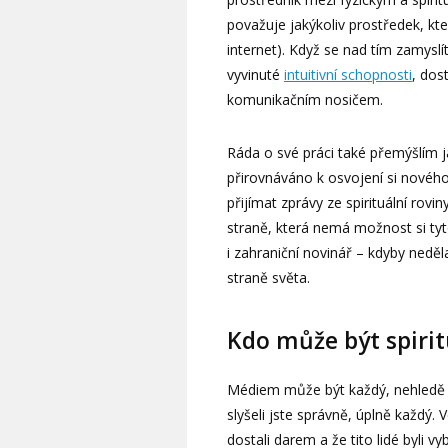
považuje jakýkoliv prostředek, kte
internet). Když se nad tím zamyslít
vyvinuté
intuitivní schopnosti
, dos
komunikačním nosičem.
Ráda o své práci také přemýšlím j
přirovnáváno k osvojení si nového 
přijímat zprávy ze spirituální rov
straně, která nemá možnost si tyt
i zahraniční novinář – kdyby neděl
straně světa.
Kdo může být spiri
Médiem může být každý, nehledě n
slyšeli jste správně, úplně každý. 
dostali darem a že tito lidé byli v