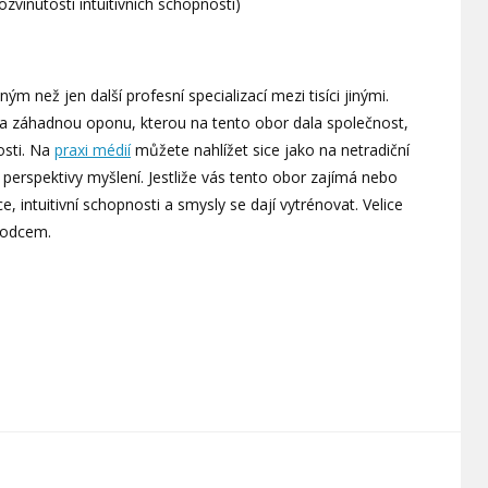
zvinutosti intuitivních schopností)
ným než jen další profesní specializací mezi tisíci jinými.
a záhadnou oponu, kterou na tento obor dala společnost,
nosti. Na
praxi médií
můžete nahlížet sice jako na netradiční
 perspektivy myšlení. Jestliže vás tento obor zajímá nebo
, intuitivní schopnosti a smysly se dají vytrénovat. Velice
vodcem.