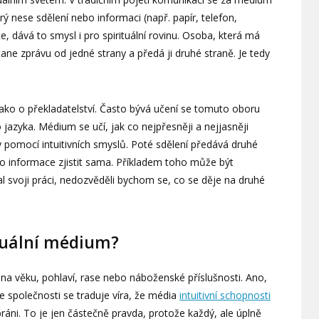
rý nese sdělení nebo informaci (např. papír, telefon,
e, dává to smysl i pro spirituální rovinu. Osoba, která má
tane zprávu od jedné strany a předá ji druhé straně. Je tedy
ako o překladatelství. Často bývá učení se tomuto oboru
jazyka. Médium se učí, jak co nejpřesněji a nejjasněji
iny pomocí intuitivních smyslů. Poté sdělení předává druhé
o informace zjistit sama. Příkladem toho může být
al svoji práci, nedozvěděli bychom se, co se děje na druhé
tuální médium?
a věku, pohlaví, rase nebo náboženské příslušnosti. Ano,
Ve společnosti se traduje víra, že média
intuitivní schopnosti
ybráni. To je jen částečně pravda, protože každý, ale úplně