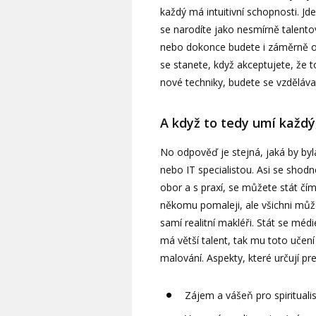
každý má intuitivní schopnosti. Jde
se narodíte jako nesmírně talento
nebo dokonce budete i záměrně o
se stanete, když akceptujete, že 
nové techniky, budete se vzděláva
A když to tedy umí každ
No odpověď je stejná, jaká by byl
nebo IT specialistou. Asi se sho
obor a s praxí, se můžete stát čí
někomu pomaleji, ale všichni můžo
samí realitní makléři. Stát se mé
má větší talent, tak mu toto učen
malování. Aspekty, které určují pr
Zájem a vášeň pro spiritual