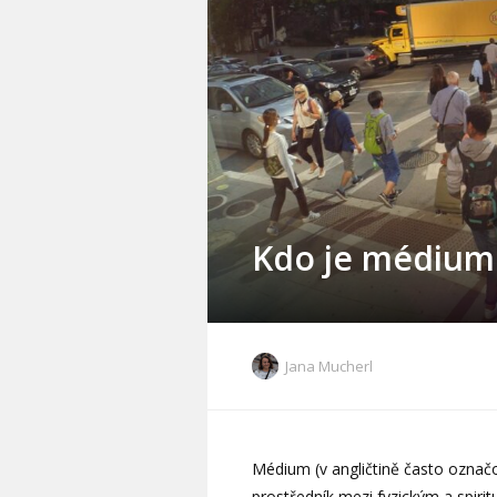
Kdo je médium
Jana Mucherl
Médium (v angličtině často označ
prostředník mezi fyzickým a spiri