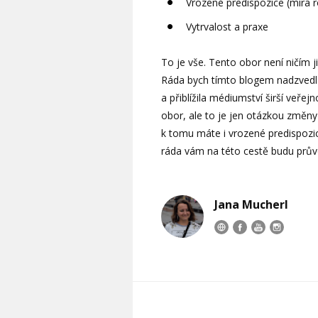
Vrozené predispozice (míra ro
Vytrvalost a praxe
To je vše. Tento obor není ničím ji
Ráda bych tímto blogem nadzvedl
a přiblížila médiumství širší veřej
obor, ale to je jen otázkou změny
k tomu máte i vrozené predispozice
ráda vám na této cestě budu prů
Jana Mucherl