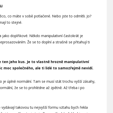
u
ěco, co máte v sobě potlačené. Nebo jste to odmítli. Jo?
ají to stejné.
jako doplňkové. Někdo manipulativní častokrát je
rosazováním. Že se to doplní a strašně se přitahují ti
ten jeho kus. Je to vlastně hrozně manipulativní
c moc společného, ale ti lidé to samozřejmě nevidí.
to je úplně normální. Tam se musí stát trochu vyšší zásahy,
normální, že se to prohlédne až zpětně. Až třeba i po
é vydávají takovou tu nejvyšší formu vztahu bych řekla