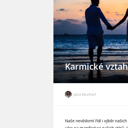
Karmické vzta
Jana Mucherl
Naše nevědomí řídí i výběr našich 
jako na manifestaci našich stínů. 