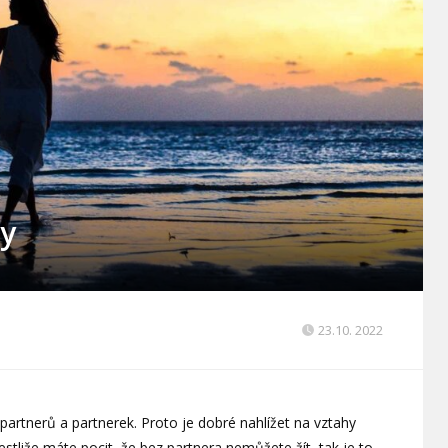
hy
23.10. 2022
partnerů a partnerek. Proto je dobré nahlížet na vztahy
Jestliže máte pocit, že bez partnera nemůžete žít, tak je to