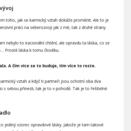
 vývoj
 toho, jak se karmický vztah dokáže proměnit. Ale to je
enzivní práci na seberozvoji jak z mé, tak z druhé strany.
am nebylo to iracionální chtění, ale opravdu ta láska, co se
o… Prostě láska k tomu člověku.
a. A čím více se to buduje, tím více to roste.
karmický vztah a když ti partneři jsou ochotní oba dva
 s sebou přinesli, tak je to v pohodě. Tak je to řešitelné.
adlo
e to jediný vzorec opravdové lásky. Jakože je tam takové