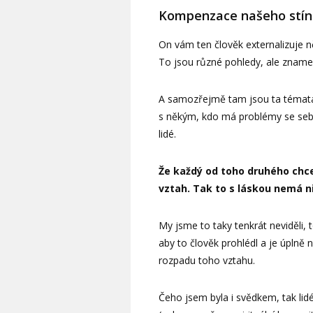
Kompenzace našeho stín
On vám ten člověk externalizuje n
To jsou různé pohledy, ale znamen
A samozřejmě tam jsou ta témata 
s někým, kdo má problémy se sebep
lidé.
Že každý od toho druhého chce 
vztah. Tak to s láskou nemá ni
My jsme to taky tenkrát neviděli, 
aby to člověk prohlédl a je úplně 
rozpadu toho vztahu.
Čeho jsem byla i svědkem, tak lid