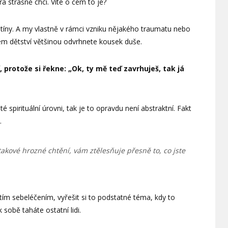
a strašně chci. Víte o čem to je?
 stíny. A my vlastně v rámci vzniku nějakého traumatu nebo
ém dětství většinou odvrhnete kousek duše.
 protože si řekne: „Ok, ty mě teď zavrhuješ, tak já
té spirituální úrovni, tak je to opravdu není abstraktní. Fakt
.
 takové hrozné chtění, vám ztělesňuje přesně to, co jste
tím sebeléčením, vyřešit si to podstatné téma, kdy to
sobě taháte ostatní lidi.