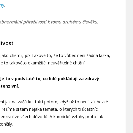
íny
.
abnormální přitažlivostí k tomu druhému člověku.
livost
jako chemii, jo? Takové to, že to vůbec není žádná láska,
je to takovéto okamžité, neuvěřitelné chtění.
Je to v podstatě to, co lidé pokládají za zdravý
ntenzivní.
í jak na začátku, tak i potom, když už to není tak hezké.
řešíme si tam nějaká témata, o kterých ti účastníci
ntenzivní ze všech důvodů. A karmické vztahy proto jak
končily.