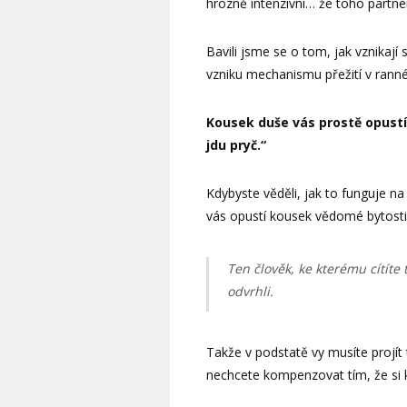
hrozně intenzivní… že toho partner
Bavili jsme se o tom, jak vznikají
vzniku mechanismu přežití v rann
Kousek duše vás prostě opustí,
jdu pryč.“
Kdybyste věděli, jak to funguje na 
vás opustí kousek vědomé bytosti
Ten člověk, ke kterému cítíte
odvrhli.
Takže v podstatě vy musíte projít 
nechcete kompenzovat tím, že si k 