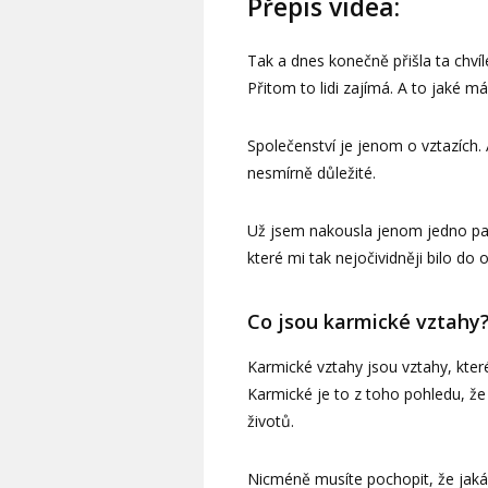
Přepis videa:
Tak a dnes konečně přišla ta chvíl
Přitom to lidi zajímá. A to jaké m
Společenství je jenom o vztazích. A
nesmírně důležité.
Už jsem nakousla jenom jedno par
které mi tak nejočividněji bilo do
Co jsou karmické vztahy
Karmické vztahy jsou vztahy, kter
Karmické je to z toho pohledu, že 
životů.
Nicméně musíte pochopit, že jaká