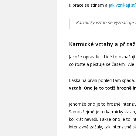
u práce se stínem a
jak vznikají st
Karmický vztah se vyznačuje 
Karmické vztahy a přitaž
Jakože opravdu… Lidé to označují 
co roste a pěstuje se časem. Ale 
Láska na první pohled tam spadá.
vztah. Ono je to totiž hrozně i
Jenomže ono je to hrozně intenzivn
Samozřejmě je to karmický vztah, 
kolikrát nevědí. Takže ono je to i
intenzivně začaly, tak intenzivně s