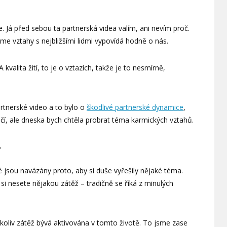
e. Já před sebou ta partnerská videa valím, ani nevím proč.
áme vztahy s nejbližšími lidmi vypovídá hodně o nás.
 kvalita žití, to je o vztazích, takže je to nesmírně,
tnerské video a to bylo o
škodlivé partnerské dynamice
,
 očí, ale dneska bych chtěla probrat téma karmických vztahů.
?
é jsou navázány proto, aby si duše vyřešily nějaké téma.
si nesete nějakou zátěž – tradičně se říká z minulých
koliv zátěž bývá aktivována v tomto životě. To jsme zase