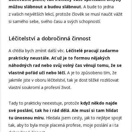
můžou slábnout a budou slábnout.
A bude to jedna
z vašich největších lekcí, protože člověk se musí naučit vážit
si samého sebe, svého času a svých schopností.
Léčitelství a dobročinná činnost
A chtěla bych zmínit další věc.
Léčitelé pracují zadarmo
prakticky neustále.
Ať už je to formou nějakých
náhodných rad nebo svůj volný čas věnují tomu, že se
vlastně pořád učí nebo léčí.
A je to způsobeno tím, že
jakmile jste v oboru léčitelství, tak je dost těžké rozlišovat
vlastní soukromí a profesní život.
Tady to prakticky neexistuje, protože
když někdo najde
své poslání, tak ho i rád dělá. Ale musí si tam hlídat
tu únosnou míru.
Hledala jsem cesty, jak to nejlépe spojit
tak, aby to byla moje placená profese, moje poslání a i ta