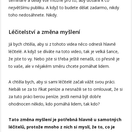
semináře a dělají vše možné pro to, aby dosáhli k co
největšímu publiku. A když to budete dělat zadarmo, nikdy
toho nedosáhnete. Nikdy.
Léčitelství a změna myšlení
Já bych chtěla, aby si z tohoto videa něco odnesli hlavně
léčitelé. A když se díváte na toto video, tak je velká šance,
že jste to vy. Nebo jste si třeba ještě nenašli, co přesně je
to vaše, ale v nějakém směru chcete pomáhat lidem.
A chtěla bych, aby si sami léčitelé začali vážit svou práci.
Nebáli se za to říkat peníze a nesnažili se to omlouvat, že si
za tuto práci berou peníze. Jestli nemá být dobře
ohodnocen někdo, kdo pomáhá lidem, tak kdo?
Tato změna myšlení je potřebná hlavně u samotných
léčitelů, protože mnoho z nich si myslí, že to, co je