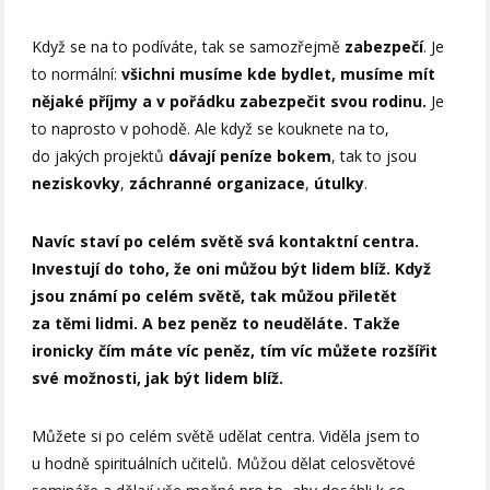
Když se na to podíváte, tak se samozřejmě
zabezpečí
. Je
to normální:
všichni musíme kde bydlet, musíme mít
nějaké příjmy a v pořádku zabezpečit svou rodinu.
Je
to naprosto v pohodě. Ale když se kouknete na to,
do jakých projektů
dávají peníze bokem
, tak to jsou
neziskovky
,
záchranné organizace
,
útulky
.
Navíc staví po celém světě svá kontaktní centra.
Investují do toho, že oni můžou být lidem blíž. Když
jsou známí po celém světě, tak můžou přiletět
za těmi lidmi. A bez peněz to neuděláte.
Takže
ironicky čím máte víc peněz, tím víc můžete rozšířit
své možnosti, jak být lidem blíž.
Můžete si po celém světě udělat centra. Viděla jsem to
u hodně spirituálních učitelů. Můžou dělat celosvětové