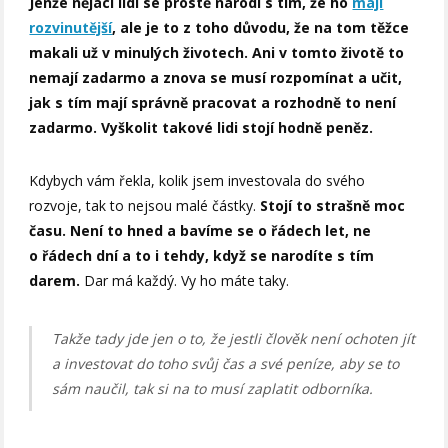
Jenže nějací lidi se prostě narodí s tím, že ho
mají
rozvinutější
, ale je to z toho důvodu, že na tom těžce
makali už v minulých životech. Ani v tomto životě to
nemají zadarmo a znova se musí rozpomínat a učit,
jak s tím mají správně pracovat a rozhodně to není
zadarmo. Vyškolit takové lidi stojí hodně peněz.
Kdybych vám řekla, kolik jsem investovala do svého
rozvoje, tak to nejsou malé částky.
Stojí to strašně moc
času. Není to hned a bavíme se o řádech let, ne
o řádech dní a to i tehdy, když se narodíte s tím
darem.
Dar má každý. Vy ho máte taky.
Takže tady jde jen o to, že jestli člověk není ochoten jít
a investovat do toho svůj čas a své peníze, aby se to
sám naučil, tak si na to musí zaplatit odborníka.