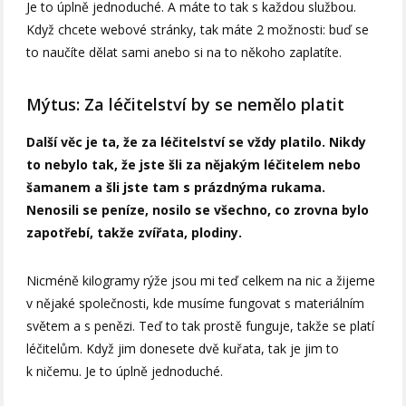
Je to úplně jednoduché. A máte to tak s každou službou.
Když chcete webové stránky, tak máte 2 možnosti: buď se
to naučíte dělat sami anebo si na to někoho zaplatíte.
Mýtus: Za léčitelství by se nemělo platit
Další věc je ta, že za léčitelství se vždy platilo.
Nikdy
to nebylo tak, že jste šli za nějakým léčitelem nebo
šamanem a šli jste tam s prázdnýma rukama.
Nenosili se peníze, nosilo se všechno, co zrovna bylo
zapotřebí, takže zvířata, plodiny.
Nicméně kilogramy rýže jsou mi teď celkem na nic a žijeme
v nějaké společnosti, kde musíme fungovat s materiálním
světem a s penězi. Teď to tak prostě funguje, takže se platí
léčitelům. Když jim donesete dvě kuřata, tak je jim to
k ničemu. Je to úplně jednoduché.