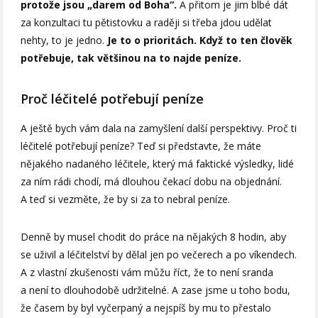
protože jsou „darem od Boha“.
A přitom je jim blbé dát
za konzultaci tu pětistovku a raději si třeba jdou udělat
nehty, to je jedno.
Je to o prioritách. Když to ten člověk
potřebuje, tak většinou na to najde peníze.
Proč léčitelé potřebují peníze
A ještě bych vám dala na zamyšlení další perspektivy. Proč ti
léčitelé potřebují peníze? Teď si představte, že máte
nějakého nadaného léčitele, který má faktické výsledky, lidé
za ním rádi chodí, má dlouhou čekací dobu na objednání.
A teď si vezměte, že by si za to nebral peníze.
Denně by musel chodit do práce na nějakých 8 hodin, aby
se uživil a léčitelství by dělal jen po večerech a po víkendech.
A z vlastní zkušenosti vám můžu říct, že to není sranda
a není to dlouhodobě udržitelné. A zase jsme u toho bodu,
že časem by byl vyčerpaný a nejspíš by mu to přestalo