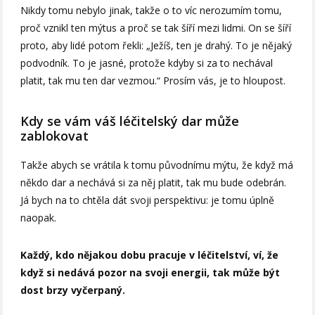
Nikdy tomu nebylo jinak, takže o to víc nerozumím tomu,
proč vznikl ten mýtus a proč se tak šíří mezi lidmi. On se šíří
proto, aby lidé potom řekli: „Ježíš, ten je drahý. To je nějaký
podvodník. To je jasné, protože kdyby si za to nechával
platit, tak mu ten dar vezmou.“ Prosím vás, je to hloupost.
Kdy se vám váš léčitelský dar může
zablokovat
Takže abych se vrátila k tomu původnímu mýtu, že když má
někdo dar a nechává si za něj platit, tak mu bude odebrán.
Já bych na to chtěla dát svoji perspektivu: je tomu úplně
naopak.
Každý, kdo nějakou dobu pracuje v léčitelství, ví, že
když si nedává pozor na svoji energii, tak může být
dost brzy vyčerpaný.