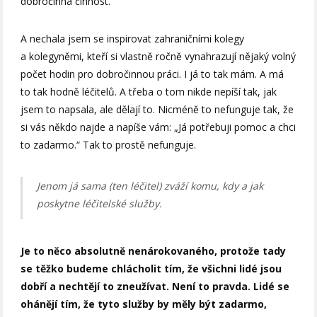
dobročinná činnost.
A nechala jsem se inspirovat zahraničními kolegy
a kolegyněmi, kteří si vlastně ročně vynahrazují nějaký volný
počet hodin pro dobročinnou práci. I já to tak mám. A má
to tak hodně léčitelů. A třeba o tom nikde nepíší tak, jak
jsem to napsala, ale dělají to. Nicméně to nefunguje tak, že
si vás někdo najde a napíše vám: „Já potřebuji pomoc a chci
to zadarmo.“ Tak to prostě nefunguje.
Jenom já sama (ten léčitel) zváží komu, kdy a jak
poskytne léčitelské služby.
Je to něco absolutně nenárokovaného, protože tady
se těžko budeme chlácholit tím, že všichni lidé jsou
dobří a nechtějí to zneužívat. Není to pravda. Lidé se
ohánějí tím, že tyto služby by měly být zadarmo,