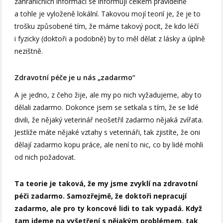
zahraničních informací se informuji celkem pravidelně
a tohle je vyloženě lokální. Takovou mojí teorií je, že je to
trošku způsobené tím, že máme takový pocit, že kdo léčí
i fyzicky (doktoři a podobně) by to měl dělat z lásky a úplně
nezištně.
Zdravotní péče je u nás „zadarmo“
A je jedno, z čeho žije, ale my po nich vyžadujeme, aby to
dělali zadarmo. Dokonce jsem se setkala s tím, že se lidé
divili, že nějaký veterinář neošetřil zadarmo nějaká zvířata.
Jestliže máte nějaké vztahy s veterináři, tak zjistíte, že oni
dělají zadarmo kopu práce, ale není to nic, co by lidé mohli
od nich požadovat.
Ta teorie je taková, že my jsme zvyklí na zdravotní
péči zadarmo. Samozřejmě, že doktoři nepracují
zadarmo, ale pro ty koncové lidi to tak vypadá. Když
tam jdeme na vyšetření s nějakým problémem, tak