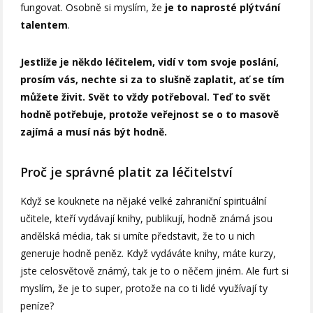
fungovat. Osobně si myslím, že
je to naprosté plýtvání
talentem
.
Jestliže je někdo léčitelem, vidí v tom svoje poslání,
prosím vás, nechte si za to slušně zaplatit, ať se tím
můžete živit. Svět to vždy potřeboval. Teď to svět
hodně potřebuje, protože veřejnost se o to masově
zajímá a musí nás být hodně.
Proč je správné platit za léčitelství
Když se kouknete na nějaké velké zahraniční spirituální
učitele, kteří vydávají knihy, publikují, hodně známá jsou
andělská média, tak si umíte představit, že to u nich
generuje hodně peněz. Když vydáváte knihy, máte kurzy,
jste celosvětově známý, tak je to o něčem jiném. Ale furt si
myslím, že je to super, protože na co ti lidé využívají ty
peníze?