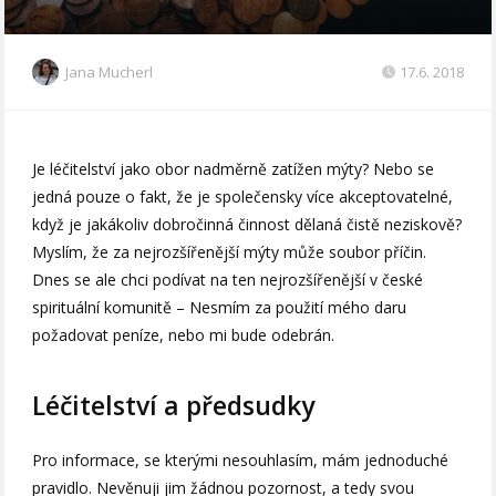
Jana Mucherl
17.6. 2018
Je léčitelství jako obor nadměrně zatížen mýty? Nebo se
jedná pouze o fakt, že je společensky více akceptovatelné,
když je jakákoliv dobročinná činnost dělaná čistě neziskově?
Myslím, že za nejrozšířenější mýty může soubor příčin.
Dnes se ale chci podívat na ten nejrozšířenější v české
spirituální komunitě – Nesmím za použití mého daru
požadovat peníze, nebo mi bude odebrán.
Léčitelství a předsudky
Pro informace, se kterými nesouhlasím, mám jednoduché
pravidlo. Nevěnuji jim žádnou pozornost, a tedy svou