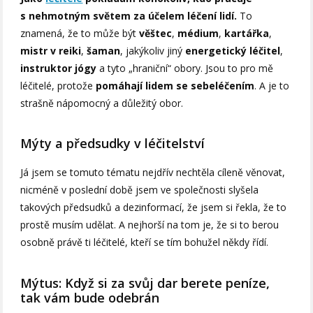
s nehmotným světem za účelem léčení lidí.
To
znamená, že to může být
věštec
,
médium
,
kartářka
,
mistr v reiki
,
šaman
, jakýkoliv jiný
energetický léčitel
,
instruktor jógy
a tyto „hraniční“ obory. Jsou to pro mě
léčitelé, protože
pomáhají lidem se sebeléčením
. A je to
strašně nápomocný a důležitý obor.
Mýty a předsudky v léčitelství
Já jsem se tomuto tématu nejdřív nechtěla cíleně věnovat,
nicméně v poslední době jsem ve společnosti slyšela
takových předsudků a dezinformací, že jsem si řekla, že to
prostě musím udělat. A nejhorší na tom je, že si to berou
osobně právě ti léčitelé, kteří se tím bohužel někdy řídí.
Mýtus: Když si za svůj dar berete peníze,
tak vám bude odebrán