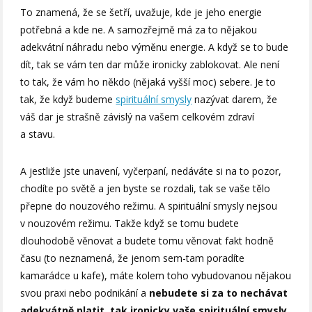
To znamená, že se šetří, uvažuje, kde je jeho energie
potřebná a kde ne. A samozřejmě má za to nějakou
adekvátní náhradu nebo výměnu energie. A když se to bude
dít, tak se vám ten dar může ironicky zablokovat. Ale není
to tak, že vám ho někdo (nějaká vyšší moc) sebere. Je to
tak, že když budeme
spirituální s
mysly
nazývat darem, že
váš dar je strašně závislý na vašem celkovém zdraví
a stavu.
A jestliže jste unavení, vyčerpaní, nedáváte si na to pozor,
chodíte po světě a jen byste se rozdali, tak se vaše tělo
přepne do nouzového režimu. A spirituální smysly nejsou
v nouzovém režimu. Takže když se tomu budete
dlouhodobě věnovat a budete tomu věnovat fakt hodně
času (to neznamená, že jenom sem-tam poradíte
kamarádce u kafe), máte kolem toho vybudovanou nějakou
svou praxi nebo podnikání a
nebudete si za to nechávat
adekvátně platit, tak ironicky vaše spirituální smysly