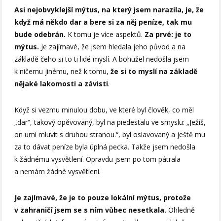
Asi nejobvyklejší mýtus, na který jsem narazila, je, že
když má někdo dar a bere si za něj peníze, tak mu
bude odebrán.
K tomu je více aspektů.
Za prvé: je to
mýtus.
Je zajímavé, že jsem hledala jeho původ a na
základě čeho si to ti lidé myslí. A bohužel nedošla jsem
k ničemu jinému, než k tomu,
že si to myslí na základě
nějaké lakomosti a závisti
.
Když si vezmu minulou dobu, ve které byl člověk, co měl
„dar“, takový opěvovaný, byl na piedestalu ve smyslu: „Ježíš,
on umí mluvit s druhou stranou.“, byl oslavovaný a ještě mu
za to dávat peníze byla úplná pecka. Takže jsem nedošla
k žádnému vysvětlení. Opravdu jsem po tom pátrala
a nemám žádné vysvětlení.
Je zajímavé, že je to pouze lokální mýtus, protože
v zahraničí jsem se s ním vůbec nesetkala.
Ohledně