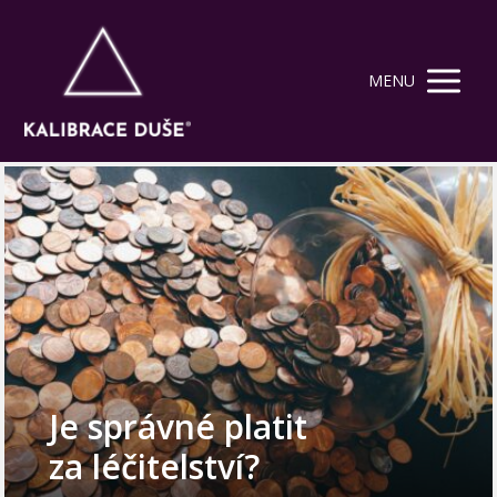
MENU
Je správné platit
za léčitelství?