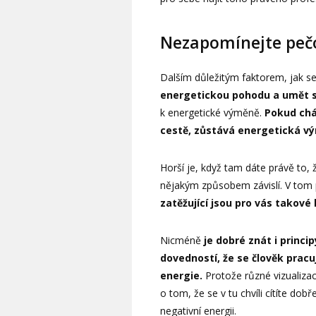
Nezapomínejte pečo
Dalším důležitým faktorem, jak s
energetickou pohodu a umět s
k energetické výměně.
Pokud chá
cestě, zůstává energetická vý
Horší je, když tam dáte právě to, ž
nějakým způsobem závislí. V tom
zatěžující jsou pro vás takové
Nicméně
je dobré znát i princip
dovedností, že se člověk pracuj
energie.
Protože různé vizualiza
o tom, že se v tu chvíli cítíte dob
negativní energii.