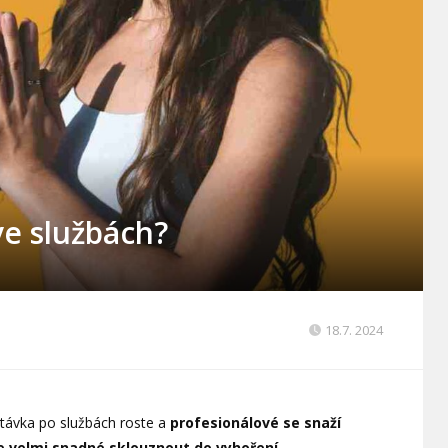
ve službách?
18.7. 2024
távka po službách roste a
profesionálové se snaží
je velmi snadné sklouznout do vyhoření.