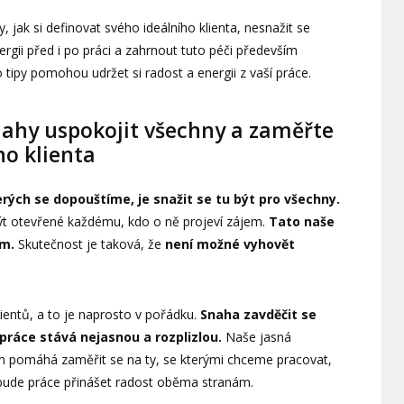
jak si definovat svého ideálního klienta, nesnažit se
rgii před i po práci a zahrnout tuto péči především
 tipy pomohou udržet si radost a energii z vaší práce.
nahy uspokojit všechny a zaměřte
ho klienta
erých se dopouštíme, je snažit se tu být pro všechny.
být otevřené každému, kdo o ně projeví zájem.
Tato naše
ím.
Skutečnost je taková, že
není možné vyhovět
ientů, a to je naprosto v pořádku.
Snaha zavděčit se
práce stává nejasnou a rozplizlou.
Naše jasná
 pomáhá zaměřit se na ty, se kterými chceme pracovat,
ž bude práce přinášet radost oběma stranám.