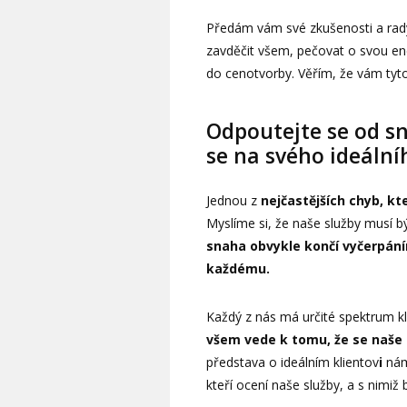
Předám vám své zkušenosti a rady, 
zavděčit všem, pečovat o svou ene
do cenotvorby. Věřím, že vám tyto
Odpoutejte se od s
se na svého ideální
Jednou z
nejčastějších chyb, kt
Myslíme si, že naše služby musí 
snaha obvykle končí vyčerpán
každému.
Každý z nás má určité spektrum kl
všem vede k tomu, že se naše 
představa o ideálním klientov
i
nám
kteří ocení naše služby, a s nimi