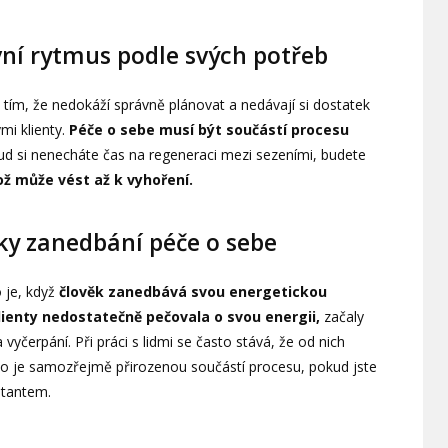
vní rytmus podle svých potřeb
tím, že nedokáží správně plánovat a nedávají si dostatek
mi klienty.
Péče o sebe musí být součástí procesu
d si nenecháte čas na regeneraci mezi sezeními, budete
ož může vést až k vyhoření.
y zanedbání péče o sebe
 je, když
člověk zanedbává svou energetickou
klienty nedostatečně pečovala o svou energii,
začaly
vyčerpání. Při práci s lidmi se často stává, že od nich
. To je samozřejmě přirozenou součástí procesu, pokud jste
ltantem.