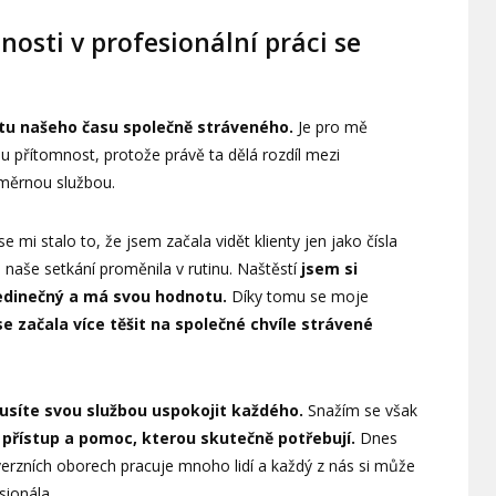
nosti v profesionální práci se
itu našeho času společně stráveného.
Je pro mě
ou přítomnost, protože právě ta dělá rozdíl mezi
měrnou službou.
mi stalo to, že jsem začala vidět klienty jen jako čísla
 naše setkání proměnila v rutinu. Naštěstí
jsem si
jedinečný a má svou hodnotu.
Díky tomu se moje
se začala více těšit na společné chvíle strávené
síte svou službou uspokojit každého.
Snažím se však
 přístup a pomoc, kterou skutečně potřebují.
Dnes
overzních oborech pracuje mnoho lidí a každý z nás si může
sionála.