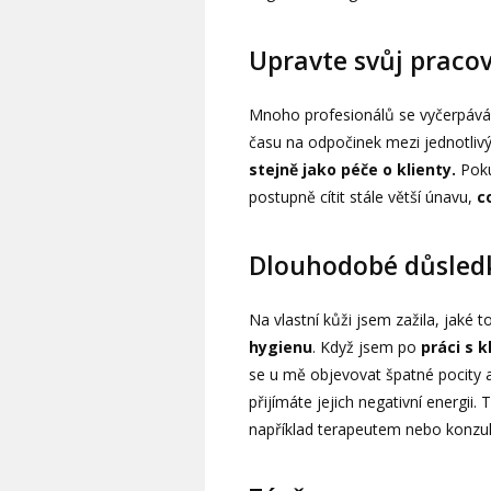
Upravte svůj praco
Mnoho profesionálů se vyčerpává 
času na odpočinek mezi jednotlivý
stejně jako péče o klienty.
Poku
postupně cítit stále větší únavu,
c
Dlouhodobé důsledk
Na vlastní kůži jsem zažila, jaké to
hygienu
. Když jsem po
práci s 
se u mě objevovat špatné pocity a 
přijímáte jejich negativní energii
například terapeutem nebo konzu