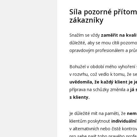
Síla pozorné přítom
zákazníky
Snažím se vždy
zaměřit na kval
důležité, aby se mou cítili pozorn
opravdovým profesionálem a prů
Bohužel v období mého vyhoření se 
v rozvrhu, což vedlo k tomu, že se
uvědomila, že každý klient je 
příprava na schůzky změnila a
já 
s klienty.
Je důležité mít na paměti, že
nemu
klientům poskytnout
individuální
v alternativních nebo čistě kontr
pro sebe najít toho pravého profe