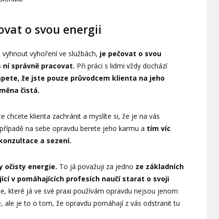
vat o svou energii
e vyhnout vyhoření ve službách,
je pečovat o svou
 ní správně pracovat.
Při práci s lidmi vždy dochází
pete, že jste pouze průvodcem klienta na jeho
měna čistá.
e chcete klienta zachránit a myslíte si, že je na vás
 případě na sebe opravdu berete jeho karmu a
tím víc
 konzultace a sezení.
y očisty energie.
To já považuji za jedno
ze základních
ící v pomáhajících profesích naučí starat o svoji
ce, které já ve své praxi používám opravdu nejsou jenom
ře, ale je to o tom, že opravdu pomáhají z vás odstranit tu