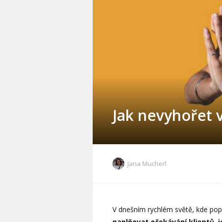
Jak nevyhořet 
Jana Mucherl
V dnešním rychlém světě, kde pop
naplňovat očekávání klientů, 