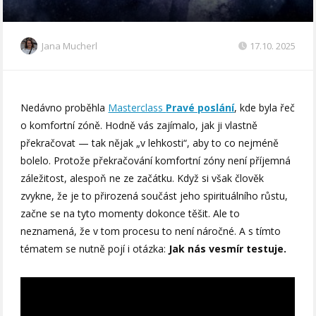
Jana Mucherl
17.10. 2025
Nedávno proběhla
Masterclass
Pravé poslání
, kde byla řeč
o komfortní zóně. Hodně vás zajímalo, jak ji vlastně
překračovat — tak nějak „v lehkosti“, aby to co nejméně
bolelo. Protože překračování komfortní zóny není příjemná
záležitost, alespoň ne ze začátku. Když si však člověk
zvykne, že je to přirozená součást jeho spirituálního růstu,
začne se na tyto momenty dokonce těšit. Ale to
neznamená, že v tom procesu to není náročné. A s tímto
tématem se nutně pojí i otázka:
Jak nás vesmír testuje.