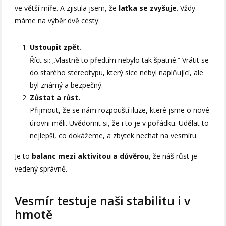
ve větší míře. A zjistila jsem, že
laťka se zvyšuje
. Vždy
máme na výběr dvě cesty:
Ustoupit zpět.
Říct si: „Vlastně to předtím nebylo tak špatné.“ Vrátit se
do starého stereotypu, který sice nebyl naplňující, ale
byl známý a bezpečný.
Zůstat a růst.
Přijmout, že se nám rozpouští iluze, které jsme o nové
úrovni měli. Uvědomit si, že i to je v pořádku. Udělat to
nejlepší, co dokážeme, a zbytek nechat na vesmíru.
Je to
balanc mezi aktivitou a důvěrou
, že náš růst je
vedený správně.
Vesmír testuje naši stabilitu i v
hmotě