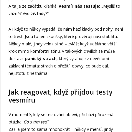
A ta je ze začátku křehká.
Vesmír nás testuje:
„Myslíš to
vážně? Vydržíš tady?“
A i když to někdy vypadá, že nám hází klacky pod nohy, není
to trest. Jsou to jen zkoušky, které prověřují naši stabilitu.
Někdy malé, jindy velmi silné – zvlášť když uděláme větší
krok mimo komfortní zónu. V takových chvílích se může
dostavit
panický strach
, který vytahuje z nevědomí
základní témata: strach o přežití, obavy, co bude dál,
nejistotu z neznáma.
Jak reagovat, když přijdou testy
vesmíru
V momentě, kdy se testování objeví, přichází přirozená
otázka:
Co s tím teď?
Zažila jsem to sama mnohokrát – někdy v menší, jindy