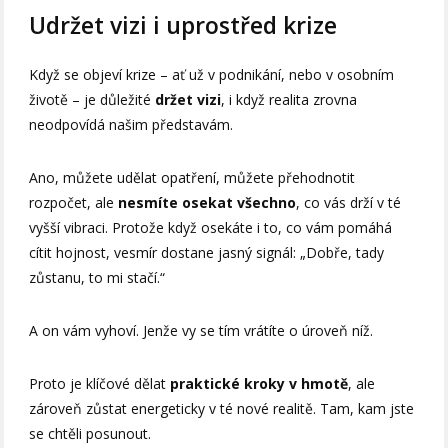
Udržet vizi i uprostřed krize
Když se objeví krize – ať už v podnikání, nebo v osobním
životě – je důležité
držet vizi
, i když realita zrovna
neodpovídá našim představám.
Ano, můžete udělat opatření, můžete přehodnotit
rozpočet, ale
nesmíte osekat všechno
, co vás drží v té
vyšší vibraci. Protože když osekáte i to, co vám pomáhá
cítit hojnost, vesmír dostane jasný signál: „Dobře, tady
zůstanu, to mi stačí.“
A on vám vyhoví. Jenže vy se tím vrátíte o úroveň níž.
Proto je klíčové dělat
praktické kroky v hmotě
, ale
zároveň zůstat energeticky v té nové realitě. Tam, kam jste
se chtěli posunout.