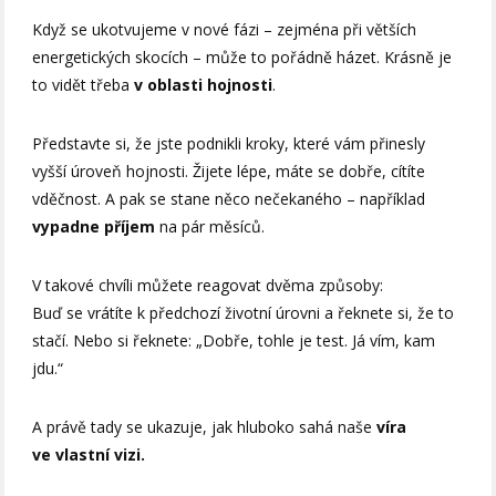
Když se ukotvujeme v nové fázi – zejména při větších
energetických skocích – může to pořádně házet. Krásně je
to vidět třeba
v oblasti hojnosti
.
Představte si, že jste podnikli kroky, které vám přinesly
vyšší úroveň hojnosti. Žijete lépe, máte se dobře, cítíte
vděčnost. A pak se stane něco nečekaného – například
vypadne příjem
na pár měsíců.
V takové chvíli můžete reagovat dvěma způsoby:
Buď se vrátíte k předchozí životní úrovni a řeknete si, že to
stačí. Nebo si řeknete: „Dobře, tohle je test. Já vím, kam
jdu.“
A právě tady se ukazuje, jak hluboko sahá naše
víra
ve vlastní vizi.