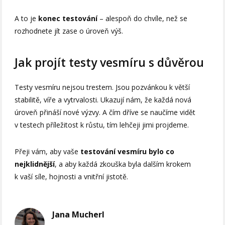
A to je
konec testování
– alespoň do chvíle, než se
rozhodnete jít zase o úroveň výš.
Jak projít testy vesmíru s důvěrou
Testy vesmíru nejsou trestem. Jsou pozvánkou k větší
stabilitě, víře a vytrvalosti. Ukazují nám, že každá nová
úroveň přináší nové výzvy. A čím dříve se naučíme vidět
v testech příležitost k růstu, tím lehčeji jimi projdeme.
Přeji vám, aby vaše
testování vesmíru bylo co
nejklidnější
, a aby každá zkouška byla dalším krokem
k vaší síle, hojnosti a vnitřní jistotě.
Jana Mucherl