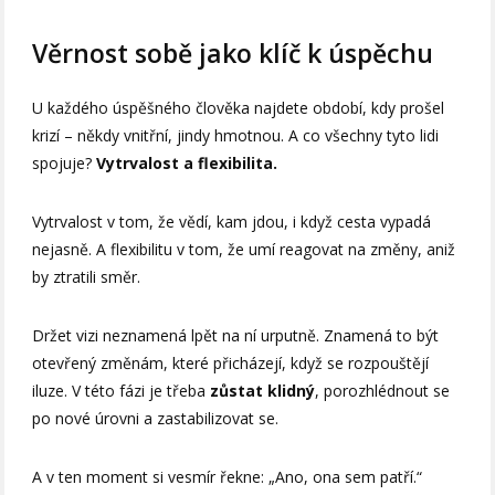
Věrnost sobě jako klíč k úspěchu
U každého úspěšného člověka najdete období, kdy prošel
krizí – někdy vnitřní, jindy hmotnou. A co všechny tyto lidi
spojuje?
Vytrvalost a flexibilita.
Vytrvalost v tom, že vědí, kam jdou, i když cesta vypadá
nejasně. A flexibilitu v tom, že umí reagovat na změny, aniž
by ztratili směr.
Držet vizi neznamená lpět na ní urputně. Znamená to být
otevřený změnám, které přicházejí, když se rozpouštějí
iluze. V této fázi je třeba
zůstat klidný
, porozhlédnout se
po nové úrovni a zastabilizovat se.
A v ten moment si vesmír řekne: „Ano, ona sem patří.“