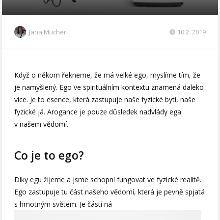
Jana Mucherl
10.2. 2019
Když o někom řekneme, že má velké ego, myslíme tím, že
je namyšlený. Ego ve spirituálním kontextu znamená daleko
více. Je to esence, která zastupuje naše fyzické bytí, naše
fyzické já. Arogance je pouze důsledek nadvlády ega
v našem vědomí.
Co je to ego?
Díky egu žijeme a jsme schopní fungovat ve fyzické realitě.
Ego zastupuje tu část našeho vědomí, která je pevně spjatá
s hmotným světem. Je částí ná