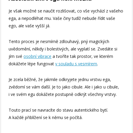
Je však možné se naučit rozlišovat, co vše vychází z vašeho
ega, a nepodléhat mu. Vaše činy tudíž nebude řídit vaše
ego, ale vaše vyšší já.
Tento proces je nesmírně zdlouhavý, pný magických
uvědomění, někdy i bolestivých, ale vyplatí se. Zvedáte si
jím své
osobní vibrace
a tvoříte tak prostor, ve kterém
dokážete lépe fungovat
v souladu s vesmírem
.
Je zcela běžné, že jakmile odkryjete jednu vrstvu ega,
zvědomí se vám další. Je to jako cibule. Ale i jako u cibule,
i ve svém egu dokážete postupně odkrýt všechny vrstvy.
Touto prací se navracíte do stavu autentického bytí.
A každé přiblížení se k němu se počítá.