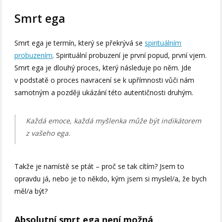
Smrt ega
Smrt ega je termín, který se překrývá se
spirituálním
probuzením
. Spirituální probuzení je první popud, první vjem.
Smrt ega je dlouhý proces, který následuje po něm. Jde
v podstatě o proces navracení se k upřímnosti vůči nám
samotným a později ukázání této autentičnosti druhým.
Každá emoce, každá myšlenka může být indikátorem
z vašeho ega.
Takže je namístě se ptát – proč se tak cítím? Jsem to
opravdu já, nebo je to někdo, kým jsem si myslel/a, že bych
měl/a být?
Absolutní smrt ega není možná