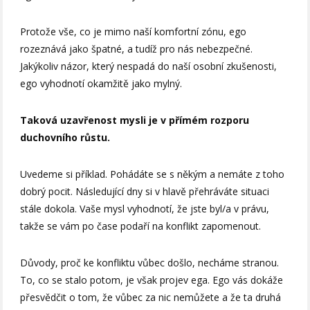
Protože vše, co je mimo naší komfortní zónu, ego
rozeznává jako špatné, a tudíž pro nás nebezpečné.
Jakýkoliv názor, který nespadá do naší osobní zkušenosti,
ego vyhodnotí okamžitě jako mylný.
Taková uzavřenost mysli je v přímém rozporu
duchovního růstu.
Uvedeme si příklad. Pohádáte se s někým a nemáte z toho
dobrý pocit. Následující dny si v hlavě přehráváte situaci
stále dokola. Vaše mysl vyhodnotí, že jste byl/a v právu,
takže se vám po čase podaří na konflikt zapomenout.
Důvody, proč ke konfliktu vůbec došlo, necháme stranou.
To, co se stalo potom, je však projev ega. Ego vás dokáže
přesvědčit o tom, že vůbec za nic nemůžete a že ta druhá