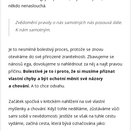
někdo nenaslouchá.
Zvědomění pravdy o nás samotných nás posouvá dále.
K nám samotným.
Je to nesmírně bolestivý proces, protože se znovu
otevíráme do své přirozené zranitelnosti. Zbavujeme se
nánosů ega, dovolujeme si nahlédnout za něj a najít pravou
příčinu.
Bolestivé je to i proto, že si musíme přiznat
vlastní chyby a být ochotní měnit své názory
a chování.
A to chce odvahu.
Začátek spočívá v kritickém nahlížení na své vlastní
myšlenky a chování. Když tohle neděláme, zůstáváme vůči
sami sobě v nevědomosti. Jestliže se však na tuhle cestu
vydáme, začíná cesta, která bývá označována jako: