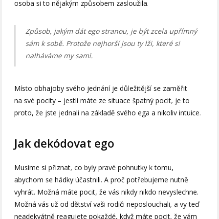
osoba si to nějakým způsobem zasloužila.
Způsob, jakým dát ego stranou, je být zcela upřímný
sám k sobě. Protože nejhorší jsou ty lži, které si
nalháváme my sami.
Místo obhajoby svého jednání je důležitější se zaměřit
na své pocity – jestli máte ze situace špatný pocit, je to
proto, že jste jednali na základě svého ega a nikoliv intuice.
Jak dekódovat ego
Musíme si přiznat, co byly pravé pohnutky k tomu,
abychom se hádky účastnili. A proč potřebujeme nutně
vyhrát. Možná máte pocit, že vás nikdy nikdo nevyslechne.
Možná vás už od dětství vaši rodiči neposlouchali, a vy teď
neadekvátně reagujete pokaždé, když máte pocit, že vám