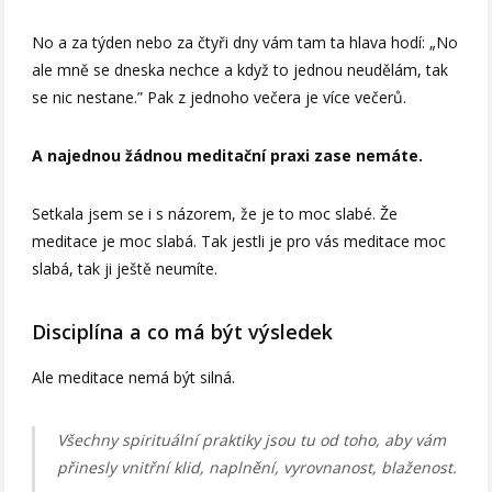
No a za týden nebo za čtyři dny vám tam ta hlava hodí: „No
ale mně se dneska nechce a když to jednou neudělám, tak
se nic nestane.” Pak z jednoho večera je více večerů.
A najednou žádnou meditační praxi zase nemáte.
Setkala jsem se i s názorem, že je to moc slabé. Že
meditace je moc slabá. Tak jestli je pro vás meditace moc
slabá, tak ji ještě neumíte.
Disciplína a co má být výsledek
Ale meditace nemá být silná.
Všechny spirituální praktiky jsou tu od toho, aby vám
přinesly vnitřní klid, naplnění, vyrovnanost, blaženost.