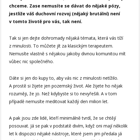
chceme. Zase nemusíte se dávat do nějaké pózy,
jestliže váš duchovní rozvoj (nějaký brutální) není
v tomto životě pro vás, tak není.
Tak si jen dejte dohromady nějaká témata, která vás tíží
z minulosti. To můžete jít za klasickým terapeutem.
Nemusíte vlastně s nějakou jakoby divnou komunitou mít
vůbec nic společného.
Dáte si jen do kupy to, aby vás nic z minulosti netížilo.
A prostě si žijete jen pozemský život. Ale žijete ho nějak
rozuměji, že jo. Než kdybyste si to nevyřešili. A v tom
případě nemusíte meditovat každý den milion let.
A pak jsou zde lidé, kteří minimálně tvrdí, že se chtějí
posouvat. Já se pak v podstatě divím, když oni mají několik
let k dispozici nějaké nástroje, které jsem jim předala já