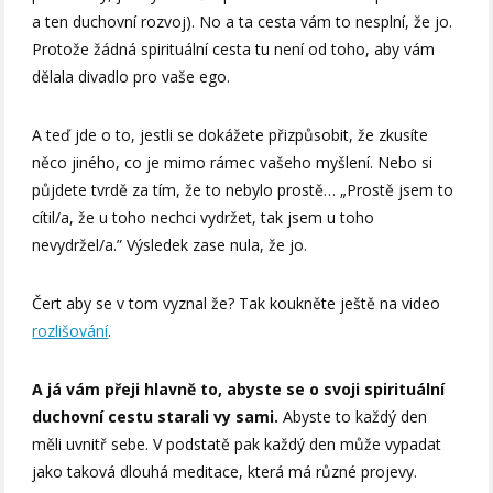
a ten duchovní rozvoj). No a ta cesta vám to nesplní, že jo.
Protože žádná spirituální cesta tu není od toho, aby vám
dělala divadlo pro vaše ego.
A teď jde o to, jestli se dokážete přizpůsobit, že zkusíte
něco jiného, co je mimo rámec vašeho myšlení. Nebo si
půjdete tvrdě za tím, že to nebylo prostě… „Prostě jsem to
cítil/a, že u toho nechci vydržet, tak jsem u toho
nevydržel/a.” Výsledek zase nula, že jo.
Čert aby se v tom vyznal že? Tak koukněte ještě na video
rozlišování
.
A já vám přeji hlavně to, abyste se o svoji spirituální
duchovní cestu starali vy sami.
Abyste to každý den
měli uvnitř sebe. V podstatě pak každý den může vypadat
jako taková dlouhá meditace, která má různé projevy.