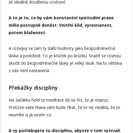
až ideálně dosáhnou osvícení.
A to je to, co by vám konstantní spirituální praxe
měla postupně donést. Vnitřní klid, vyrovnanost,
potom blaženost.
A rozvíjejí se tam ty další hodnoty jako bezpodmínečná
láska a podobně. To je krůček po krůčku. Snažit se rovnou
skočit do bezpodmínečné lásky je velký skok. Na to většina
z nás není nastavená.
Překážky disciplíny
Na začátku hold ta meditace dá se říci, že je vopruz.
Protože vaše hlava vám bude říkat, že to nic nedělá, že to
neumíte a já nevím co.
A vy potřebujete tu disciplínu, abyste v tom vytrvali.