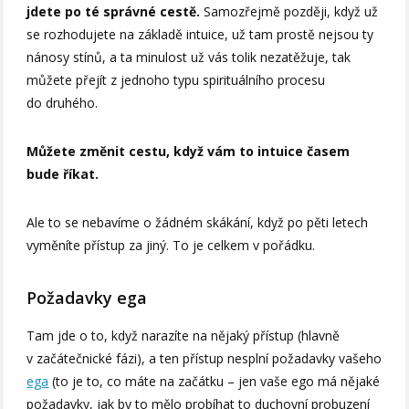
jdete po té správné cestě.
Samozřejmě později, když už
se rozhodujete na základě intuice, už tam prostě nejsou ty
nánosy stínů, a ta minulost už vás tolik nezatěžuje, tak
můžete přejít z jednoho typu spirituálního procesu
do druhého.
Můžete změnit cestu, když vám to intuice časem
bude říkat.
Ale to se nebavíme o žádném skákání, když po pěti letech
vyměníte přístup za jiný. To je celkem v pořádku.
Požadavky ega
Tam jde o to, když narazíte na nějaký přístup (hlavně
v začátečnické fázi), a ten přístup nesplní požadavky vašeho
ega
(to je to, co máte na začátku – jen vaše ego má nějaké
požadavky, jak by to mělo probíhat to duchovní probuzení