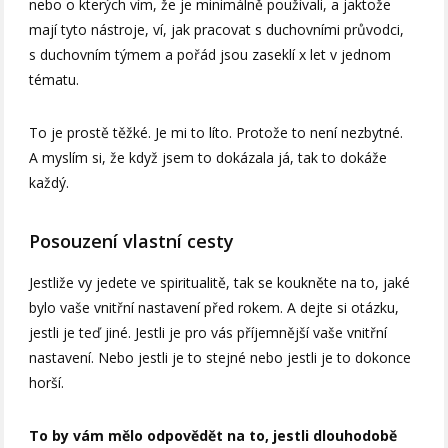
nebo o kterých vím, že je minimálně používali, a jaktože
mají tyto nástroje, ví, jak pracovat s duchovními průvodci,
s duchovním týmem a pořád jsou zaseklí x let v jednom
tématu.
To je prostě těžké. Je mi to líto. Protože to není nezbytné.
A myslím si, že když jsem to dokázala já, tak to dokáže
každý.
Posouzení vlastní cesty
Jestliže vy jedete ve spiritualitě, tak se koukněte na to, jaké
bylo vaše vnitřní nastavení před rokem. A dejte si otázku,
jestli je teď jiné. Jestli je pro vás příjemnější vaše vnitřní
nastavení. Nebo jestli je to stejné nebo jestli je to dokonce
horší.
To by vám mělo odpovědět na to, jestli dlouhodobě