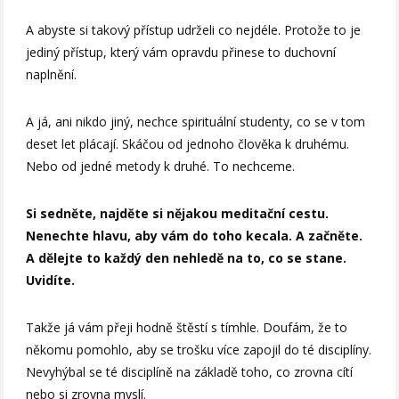
A abyste si takový přístup udrželi co nejdéle. Protože to je
jediný přístup, který vám opravdu přinese to duchovní
naplnění.
A já, ani nikdo jiný, nechce spirituální studenty, co se v tom
deset let plácají. Skáčou od jednoho člověka k druhému.
Nebo od jedné metody k druhé. To nechceme.
Si sedněte, najděte si nějakou meditační cestu.
Nenechte hlavu, aby vám do toho kecala. A začněte.
A dělejte to každý den nehledě na to, co se stane.
Uvidíte.
Takže já vám přeji hodně štěstí s tímhle. Doufám, že to
někomu pomohlo, aby se trošku více zapojil do té disciplíny.
Nevyhýbal se té disciplíně na základě toho, co zrovna cítí
nebo si zrovna myslí.