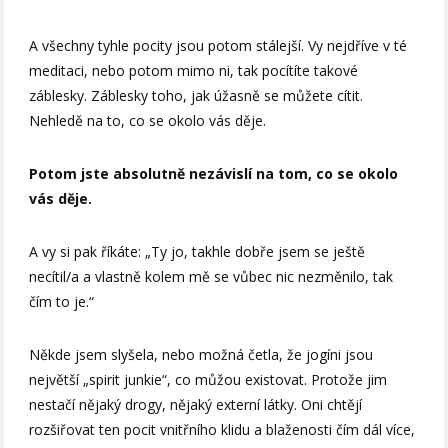
A všechny tyhle pocity jsou potom stálejší. Vy nejdříve v té
meditaci, nebo potom mimo ni, tak pocítíte takové
záblesky. Záblesky toho, jak úžasně se můžete cítit.
Nehledě na to, co se okolo vás děje.
Potom jste absolutně nezávislí na tom, co se okolo
vás děje.
A vy si pak říkáte: „Ty jo, takhle dobře jsem se ještě
necítil/a a vlastně kolem mě se vůbec nic nezměnilo, tak
čím to je.“
Někde jsem slyšela, nebo možná četla, že jogíni jsou
největší „spirit junkie“, co můžou existovat. Protože jim
nestačí nějaký drogy, nějaký externí látky. Oni chtějí
rozšiřovat ten pocit vnitřního klidu a blaženosti čím dál více,