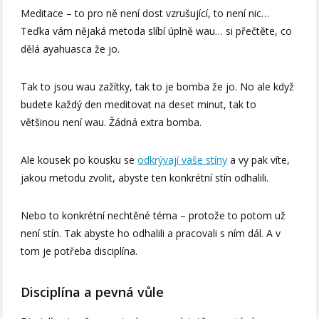
Meditace – to pro ně není dost vzrušující, to není nic…
Teďka vám nějaká metoda slíbí úplně wau… si přečtěte, co
dělá ayahuasca že jo.
Tak to jsou wau zažítky, tak to je bomba že jo. No ale když
budete každý den meditovat na deset minut, tak to
většinou není wau. Žádná extra bomba.
Ale kousek po kousku se
odkrývají vaše stíny
a vy pak víte,
jakou metodu zvolit, abyste ten konkrétní stín odhalili.
Nebo to konkrétní nechtěné téma – protože to potom už
není stín. Tak abyste ho odhalili a pracovali s ním dál. A v
tom je potřeba disciplína.
Disciplína a pevná vůle