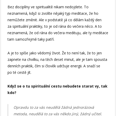
Bez disciplíny ve spiritualitě nikam nedojdete. To
neznamená, když si zvolíte nějaký typ meditace, že ho
nemůžete změnit. Ale v podstatě já co dělám každý den
za spirituální praktiky, to je od rána do večera něco. A to
neznamená, že od rána do večera medituju, ale ty meditace
tam samozřejmě taky patří.
A je to spíše jako vědomý život. Že to není tak, že to jen
zapnete na chvilku, na těch deset minut, ale je tam spousta
denních praktik, čím si člověk udržuje energii. A snaží se
po té cestě jít.
Když se o tu spirituální cestu nebudete starat vy, tak
kdo?
Opravdu to za vás neudělá žádná jednorázová
metoda, neudělá to za vás někdo jiný, žádný učitel.