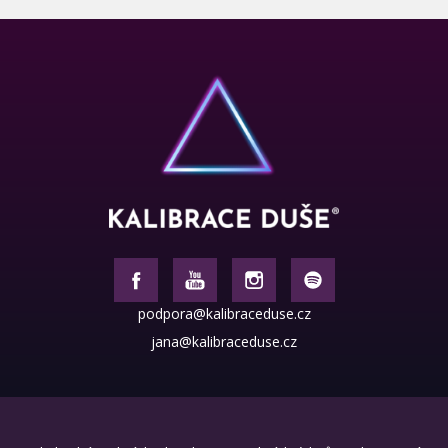
podpora@kalibraceduse.cz
jana@kalibraceduse.cz