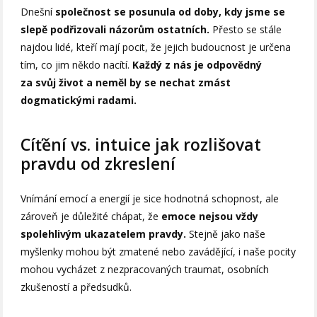
Dnešní
společnost se posunula od doby, kdy jsme se
slepě podřizovali názorům ostatních.
Přesto se stále
najdou lidé, kteří mají pocit, že jejich budoucnost je určena
tím, co jim někdo nacítí.
Každý z nás je odpovědný
za svůj život a neměl by se nechat zmást
dogmatickými radami.
Cíťění vs. intuice jak rozlišovat
pravdu od zkreslení
Vnímání emocí a energií je sice hodnotná schopnost, ale
zároveň je důležité chápat, že
emoce nejsou vždy
spolehlivým ukazatelem pravdy.
Stejně jako naše
myšlenky mohou být zmatené nebo zavádějící, i naše pocity
mohou vycházet z nezpracovaných traumat, osobních
zkušeností a předsudků.