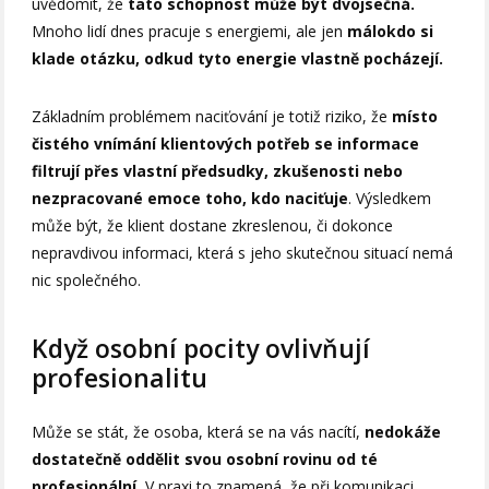
uvědomit, že
tato schopnost může být dvojsečná.
Mnoho lidí dnes pracuje s energiemi, ale jen
málokdo si
klade otázku, odkud tyto energie vlastně pocházejí.
Základním problémem naciťování je totiž riziko, že
místo
čistého vnímání klientových potřeb se informace
filtrují přes vlastní předsudky, zkušenosti nebo
nezpracované emoce toho, kdo naciťuje
. Výsledkem
může být, že klient dostane zkreslenou, či dokonce
nepravdivou informaci, která s jeho skutečnou situací nemá
nic společného.
Když osobní pocity ovlivňují
profesionalitu
Může se stát, že osoba, která se na vás nacítí,
nedokáže
dostatečně oddělit svou osobní rovinu od té
profesionální.
V praxi to znamená, že při komunikaci