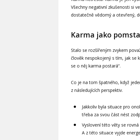
Všechny negativní zkušenosti si v
dostatečně vědomý a otevřený, dok
Karma jako pomst
Stalo se rozšířeným zvykem považ
člověk nespokojený s tím, jak se 
se o něj karma postará“.
Co je na tom špatného, když jeden
z následujících perspektiv.
Jakkoliv byla situace pro ono
třeba za svou část nést zod
Vyslovení této věty se rovná
A z této situace vyjde energet