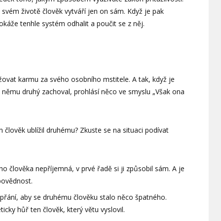
e svém životě člověk vytváří jen on sám. Když je pak
áže tenhle systém odhalit a poučit se z něj.
a
ovat karmu za svého osobního mstitele. A tak, když je
k němu druhý zachoval, prohlásí něco ve smyslu „Však ona
 člověk ublížil druhému? Zkuste se na situaci podívat
ho člověka nepříjemná, v prvé řadě si ji způsobil sám. A je
povědnost.
 přání, aby se druhému člověku stalo něco špatného.
icky hůř ten člověk, který větu vyslovil.