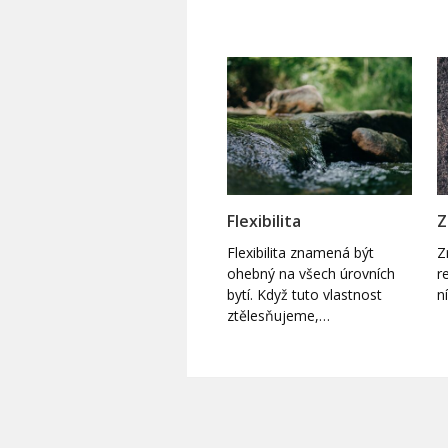
Flexibilita
Z
Flexibilita znamená být
Z
ohebný na všech úrovních
r
bytí. Když tuto vlastnost
n
ztělesňujeme,…