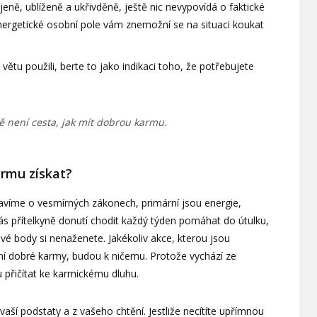
jeně, ublíženě a ukřivděně, ještě nic nevypovídá o faktické
nergetické osobní pole vám znemožní se na situaci koukat
větu použili, berte to jako indikaci toho, že potřebujete
ě není cesta, jak mít dobrou karmu.
armu získat?
bavíme o vesmírných zákonech, primární jsou energie,
s přítelkyně donutí chodit každý týden pomáhat do útulku,
ové body si nenaženete. Jakékoliv akce, kterou jsou
í dobré karmy, budou k ničemu. Protože vychází ze
 přičítat ke karmickému dluhu.
aší podstaty a z vašeho chtění. Jestliže necítíte upřímnou