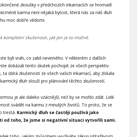
dokončené zkoušky v předchozích inkarnacích se hromadí
 Nicméně karma není nějaká bytost, která nás za náš dluh
luhu moc dobře vědomi.
ak kompletní zkušenosti, jak jen je to možné.
ste byli vrah, co zabil nevinného. V některém z dalších
byste dokázali tento skutek pochopit ze všech perspektiv.
, ta sbírá zkušenosti ze všech vašich inkarnací, aby získala
karmický dluh slouží pro plánování těchto zkušeností.
ormou je ale daleko vzácnější, než by se mohlo zdát. Lidé
šenost svádět na karmu z minulých životů. To proto, že se
o trestá.
Karmický dluh se častěji používá jako
 od toho, že jsme si negativní situaci vytvořili sami.
edek toho, jakým způsobem využíváte zákon přitažlivosti.