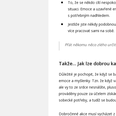
To, že se někdo cítí nespoko
situaci. Emoce a uzavřené e
s potřebným nadhledem.
Jestliže jste někdy podobnou 
více pracovat sami na sobě.
Přát někomu něco zlého určit
Takže… Jak lze dobrou k
Důležité je pochopit, že když se 
emoce a myšlenky. Tzn. že když vá
ale vy to ze srdce nesnášíte, plus
prováděny pouze za účelem získán
sobecké potřeby, a tudíž se budou
Dobročinné akce musí vycházet z v