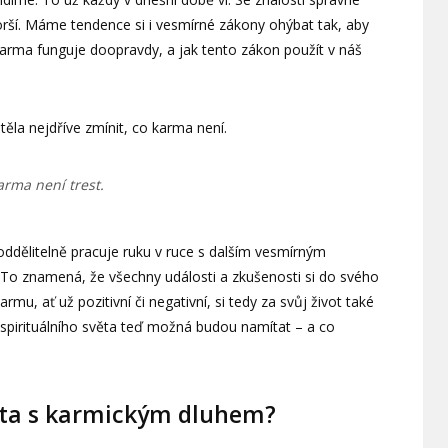
horší. Máme tendence si i vesmírné zákony ohýbat tak, aby
 karma funguje doopravdy, a jak tento zákon použít v náš
ěla nejdříve zmínit, co karma není.
arma není trest.
ddělitelně pracuje ruku v ruce s dalším vesmírným
 To znamená, že všechny události a zkušenosti si do svého
mu, ať už pozitivní či negativní, si tedy za svůj život také
 spirituálního světa teď možná budou namítat – a co
ota s karmickým dluhem?