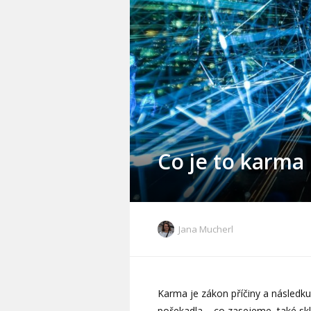
Co je to karma
Jana Mucherl
Karma je zákon příčiny a následk
pořekadla – co zasejeme, také skl