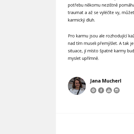
potřebu někomu nezištně pomáhat, 
traumat a až se vyléčíte vy, může
karmický dluh.
Pro karmu jsou ale rozhodující ka
nad tím museli přemýšlet. A tak j
situace, jí místo špatné karmy bud
myslet upřímně.
Jana Mucherl