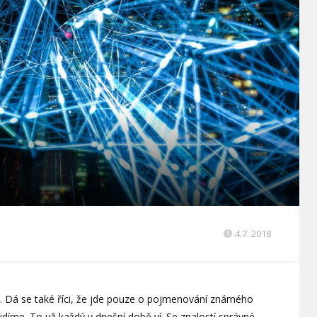
4.7. 2018
u. Dá se také říci, že jde pouze o pojmenování známého
idíme. To už každý v dnešní době ví. Se znalostí správné