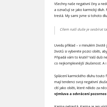
Všechny naše negativní činy a ne
a označují se jako karmický dluh.
trestá. My sami jsme si tohoto d
Cílem naší duše je sesbírat t
Uvedu příklad – v minulém životě j
životů si vyberete pozici oběti, a
Připadá vám to kruté? Vaší duši ne
co nejkomplexnější zkušenost. A i 
Splácení karmického dluhu touto f
mají tendenci svoji negativní zku
cítí jako oběti, které někdo za něc
výmluva a odvrácení pozornosti
Karma netrestá. Karma je jen výsl