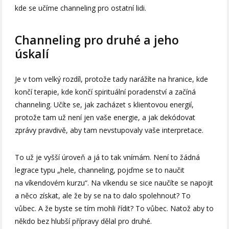
kde se učíme channeling pro ostatní lidi.
Channeling pro druhé a jeho
úskalí
Je v tom velký rozdíl, protože tady narážíte na hranice, kde
končí terapie, kde končí spirituální poradenství a začíná
channeling. Učíte se, jak zacházet s klientovou energií,
protože tam už není jen vaše energie, a jak dekódovat
zprávy pravdivě, aby tam nevstupovaly vaše interpretace.
To už je vyšší úroveň a já to tak vnímám. Není to žádná
legrace typu „hele, channeling, pojďme se to naučit
na víkendovém kurzu“. Na víkendu se sice naučíte se napojit
a něco získat, ale že by se na to dalo spolehnout? To
vůbec. A že byste se tím mohli řídit? To vůbec. Natož aby to
někdo bez hlubší přípravy dělal pro druhé.