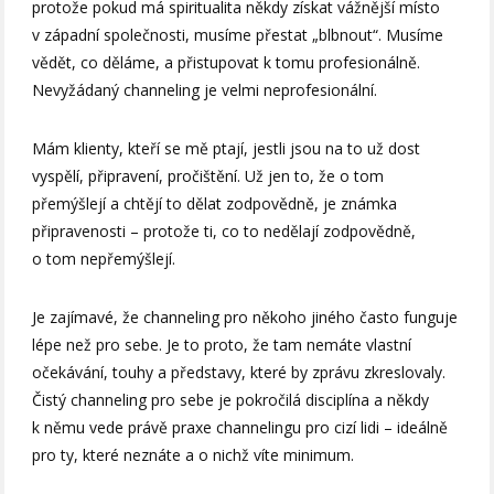
protože pokud má spiritualita někdy získat vážnější místo
v západní společnosti, musíme přestat „blbnout“. Musíme
vědět, co děláme, a přistupovat k tomu profesionálně.
Nevyžádaný channeling je velmi neprofesionální.
Mám klienty, kteří se mě ptají, jestli jsou na to už dost
vyspělí, připravení, pročištění. Už jen to, že o tom
přemýšlejí a chtějí to dělat zodpovědně, je známka
připravenosti – protože ti, co to nedělají zodpovědně,
o tom nepřemýšlejí.
Je zajímavé, že channeling pro někoho jiného často funguje
lépe než pro sebe. Je to proto, že tam nemáte vlastní
očekávání, touhy a představy, které by zprávu zkreslovaly.
Čistý channeling pro sebe je pokročilá disciplína a někdy
k němu vede právě praxe channelingu pro cizí lidi – ideálně
pro ty, které neznáte a o nichž víte minimum.