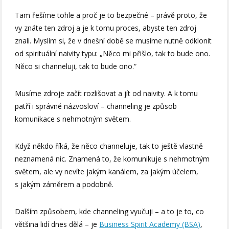
Tam řešíme tohle a proč je to bezpečné – právě proto, že
vy znáte ten zdroj a je k tomu proces, abyste ten zdroj
znali. Myslím si, že v dnešní době se musíme nutně odklonit
od spirituální naivity typu: „Něco mi přišlo, tak to bude ono.
Něco si channeluji, tak to bude ono.“
Musíme zdroje začít rozlišovat a jít od naivity. A k tomu
patří i správné názvosloví – channeling je způsob
komunikace s nehmotným světem.
Když někdo říká, že něco channeluje, tak to ještě vlastně
neznamená nic. Znamená to, že komunikuje s nehmotným
světem, ale vy nevíte jakým kanálem, za jakým účelem,
s jakým záměrem a podobně.
Dalším způsobem, kde channeling vyučuji – a to je to, co
většina lidí dnes dělá – je
Business Spirit Academy (BSA)
,