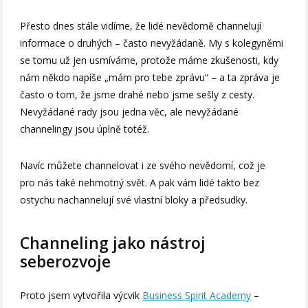
Přesto dnes stále vidíme, že lidé nevědomě channelují
informace o druhých – často nevyžádaně. My s kolegyněmi
se tomu už jen usmíváme, protože máme zkušenosti, kdy
nám někdo napíše „mám pro tebe zprávu“ – a ta zpráva je
často o tom, že jsme drahé nebo jsme sešly z cesty.
Nevyžádané rady jsou jedna věc, ale nevyžádané
channelingy jsou úplně totéž.
Navíc můžete channelovat i ze svého nevědomí, což je
pro nás také nehmotný svět. A pak vám lidé takto bez
ostychu nachannelují své vlastní bloky a předsudky.
Channeling jako nástroj
seberozvoje
Proto jsem vytvořila výcvik
Business Spirit Academy
–