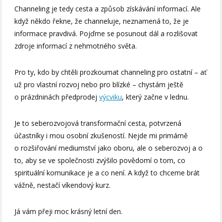
Channeling je tedy cesta a způsob získávání informací. Ale
když někdo řekne, že channeluje, neznamená to, že je
informace pravdivá. Pojďme se posunout dál a rozlišovat
zdroje informací z nehmotného světa.
Pro ty, kdo by chtěli prozkoumat channeling pro ostatní – ať
už pro vlastní rozvoj nebo pro blízké – chystám ještě
o prázdninách předprodej
výcviku
, který začne v lednu.
Je to seberozvojová transformační cesta, potvrzená
účastníky i mou osobní zkušeností. Nejde mi primárně
o rozšiřování mediumství jako oboru, ale o seberozvoj a o
to, aby se ve společnosti zvýšilo povědomí o tom, co
spirituální komunikace je a co není. A když to chceme brát
vážně, nestačí víkendový kurz.
Já vám přeji moc krásný letní den.