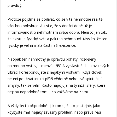
pravdivý.
Protože pojďme se podívat, co se v té nehmotné realitě
všechno pohybuje. Asi víte, že v dnešní době už je
informovanost o nehmotném světě dobrá. Není to jen tak,
že existuje fyzický svět a pak ten nehmotný. Myslím, že ten
fyzický je velmi malá část naší existence.
Naopak ten nehmotný je opravdu bohatý, rozdělený
na mnoho vrstev, dimenzí a říší. A vy vlastně dle stavu svých
vibrací korespondujete s nějakými vrstvami. Když člověk
neumí používat intuici příliš vědomě nebo své spirituální
smysly, tak se velmi často napojuje na ty nižší sféry, které
nejsou nepodobné tomu, co zažíváme na Zemi.
A vždycky to připodobňuji k tomu, že to je stejné, jako
kdybyste měli nějaký závažný problém, nebo právě řešili