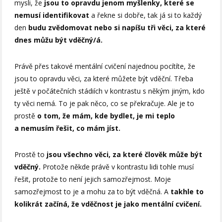
mysli, že
jsou to opravdu jenom myšlenky, které se
nemusí identifikovat
a řekne si dobře, tak já si to každý
den
budu zvědomovat nebo si napíšu tři věci, za které
dnes můžu být vděčný/á.
Právě přes takové mentální cvičení najednou pocítíte, že
jsou to opravdu věci, za které můžete být vděční. Třeba
ještě v počátečních stádiích v kontrastu s někým jiným, kdo
ty věci nemá. To je pak něco, co se překračuje. Ale je to
prostě
o tom, že mám, kde bydlet, je mi teplo
a nemusím řešit, co mám jíst.
Prostě to
jsou všechno věci, za které člověk může být
vděčný.
Protože někde právě v kontrastu lidi tohle musí
řešit, protože to není jejich samozřejmost. Moje
samozřejmost to je a mohu za to být vděčná. A
takhle to
kolikrát začíná, že vděčnost je jako mentální cvičení.