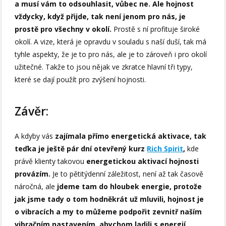
a musí vám to odsouhlasit, vůbec ne. Ale hojnost
vždycky, když přijde, tak není jenom pro nás, je
prostě pro všechny v okolí.
Prostě s ní profituje široké
okolí. A vize, která je opravdu v souladu s naší duší, tak má
tyhle aspekty, že je to pro nás, ale je to zároveň i pro okolí
užitečné. Takže to jsou nějak ve zkratce hlavní tři typy,
které se dají použít pro zvýšení hojnosti.
Závěr:
A kdyby vás
zajímala přímo energetická aktivace, tak
teďka je ještě pár dní otevřený kurz
Rich Spirit
,
kde
právě klienty takovou
energetickou aktivací hojnosti
provázím.
Je to pětitýdenní záležitost, není až tak časově
náročná, ale
jdeme tam do hloubek energie, protože
jak jsme tady o tom hodněkrát už mluvili, hojnost je
o vibracích a my to můžeme podpořit zevnitř naším
vibračním nastavením, abychom ladili s energií