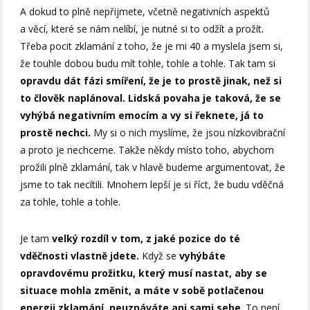
A dokud to plně nepřijmete, včetně negativních aspektů
a věcí, které se nám nelíbí, je nutné si to odžít a prožít.
Třeba pocit zklamání z toho, že je mi 40 a myslela jsem si,
že touhle dobou budu mít tohle, tohle a tohle. Tak tam si
opravdu dát fázi smíření, že je to prostě jinak, než si
to člověk naplánoval.
Lidská povaha je taková, že se
vyhýbá negativním emocím a vy si řeknete, já to
prostě nechci.
My si o nich myslíme, že jsou nízkovibrační
a proto je nechceme. Takže někdy místo toho, abychom
prožili plně zklamání, tak v hlavě budeme argumentovat, že
jsme to tak necítili. Mnohem lepší je si říct, že budu vděčná
za tohle, tohle a tohle.
Je tam
velký rozdíl v tom, z jaké pozice do té
vděčnosti vlastně jdete.
Když se
vyhýbáte
opravdovému prožitku, který musí nastat, aby se
situace mohla změnit, a máte v sobě potlačenou
energii zklamání, neuznáváte ani sami sebe
. To není