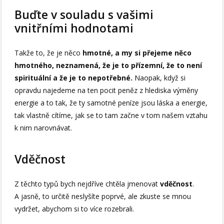
Buďte v souladu s vašimi
vnitřními hodnotami
Takže to, že je něco
hmotné, ​​​​a my si přejeme něco
hmotného, neznamená, že je to přízemní, že to není
spirituální a že je to nepotřebné.
Naopak, když si
opravdu najedeme na ten pocit peněz z hlediska výměny
energie a to tak, že ty samotné peníze jsou láska a energie,
tak vlastně cítíme, jak se to tam začne v tom našem vztahu
k nim narovnávat.
Vděčnost
Z těchto typů bych nejdříve chtěla jmenovat
vděčnost
.
A jasně, to určitě neslyšíte poprvé, ale zkuste se mnou
vydržet, abychom si to více rozebrali.