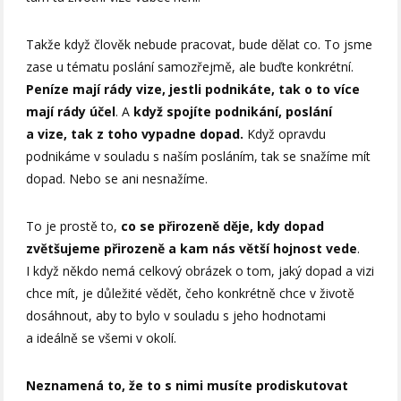
Takže když člověk nebude pracovat, bude dělat co. To jsme
zase u tématu poslání samozřejmě, ale buďte konkrétní.
Peníze mají rády vize, jestli podnikáte, tak o to více
mají rády účel
. A
když spojíte podnikání, poslání
a vize, tak z toho vypadne dopad.
Když opravdu
podnikáme v souladu s naším posláním, tak se snažíme mít
dopad. Nebo se ani nesnažíme.
To je prostě to,
co se přirozeně děje, kdy dopad
zvětšujeme přirozeně
a kam nás větší hojnost vede
.
I když někdo nemá celkový obrázek o tom, jaký dopad a vizi
chce mít, je důležité vědět, čeho konkrétně chce v životě
dosáhnout, aby to bylo v souladu s jeho hodnotami
a ideálně se všemi v okolí.
Neznamená to, že to s nimi musíte prodiskutovat