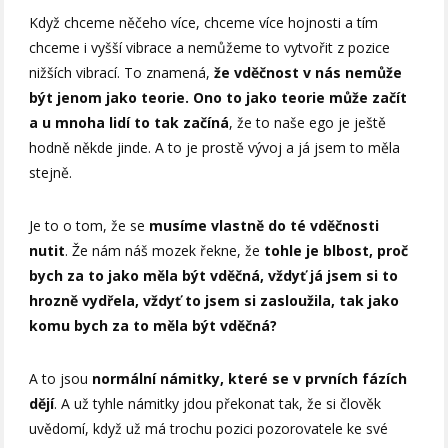
Když chceme něčeho více, chceme více hojnosti a tím
chceme i vyšší vibrace a nemůžeme to vytvořit z pozice
nižších vibrací. To znamená,
že vděčnost v nás nemůže
být jenom jako teorie. Ono to jako teorie může začít
a u mnoha lidí to tak začíná
, že to naše ego je ještě
hodně někde jinde. A to je prostě vývoj a já jsem to měla
stejně.
Je to o tom, že se
musíme vlastně do té vděčnosti
nutit
. Že nám náš mozek řekne, že
tohle je blbost, proč
bych za to jako měla být vděčná, vždyť já jsem si to
hrozně vydřela, vždyť to jsem si zasloužila, tak jako
komu bych za to měla být vděčná?
A to jsou
normální námitky, které se v prvních fázích
dějí
. A už tyhle námitky jdou překonat tak, že si člověk
uvědomí, když už má trochu pozici pozorovatele ke své