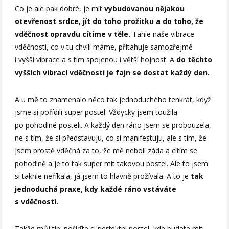
Co je ale pak dobré, je mít
vybudovanou nějakou
otevřenost srdce, jít do toho prožitku a do toho, že
vděčnost opravdu cítíme v těle.
Tahle naše vibrace
vděčnosti, co v tu chvíli máme, přitahuje samozřejmě
i vyšší vibrace a s tím spojenou i větší hojnost. A
do těchto
vyšších vibrací vděčnosti je fajn se dostat každý den.
A u mě to znamenalo něco tak jednoduchého tenkrát, když
jsme si pořídili super postel. Vždycky jsem toužila
po pohodlné posteli. A každý den ráno jsem se probouzela,
ne s tím, že si představuju, co si manifestuju, ale s tím, že
jsem prostě vděčná za to, že mě nebolí záda a cítím se
pohodlně a je to tak super mít takovou postel. Ale to jsem
si takhle neříkala, já jsem to hlavně prožívala. A to je
tak
jednoduchá praxe, kdy každé ráno vstáváte
s vděčností.
Takže můj tip: pořiďte si perfektní postel, kde budete mít