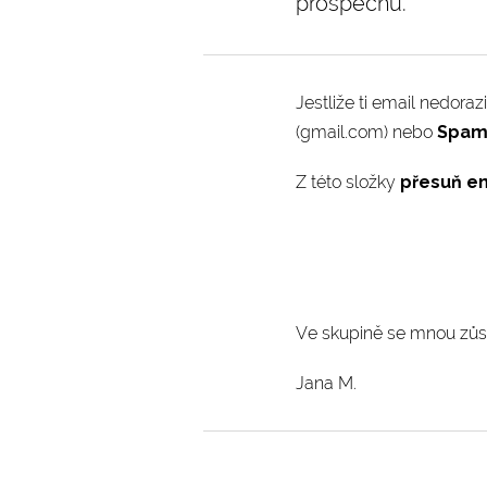
prospěchu.
Jestliže ti email nedoraz
(gmail.com) nebo
Spa
Z této složky
přesuň e
Ve skupině se mnou zůst
Jana M.