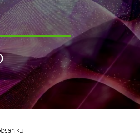
o
 obsah ku