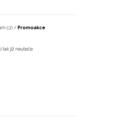
am.cz) /
Promoakce
i tak již neuteče.