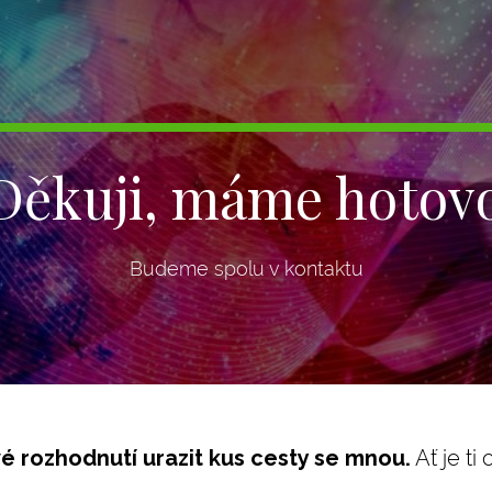
Děkuji, máme hotov
Budeme spolu v kontaktu
é rozhodnutí urazit kus cesty se mnou.
Ať je ti