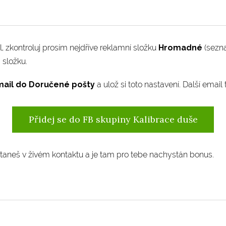
il, zkontroluj prosím nejdříve reklamní složku
Hromadné
(sezn
m
složku.
mail do Doručené pošty
a ulož si toto nastavení. Další email t
Přidej se do FB skupiny Kalibrace duše
aneš v živém kontaktu a je tam pro tebe nachystán bonus.