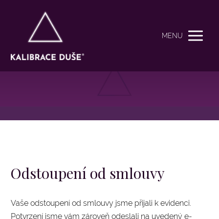
MENU
Odstoupení od smlouvy
Vaše odstoupení od smlouvy jsme přijali k evidenci.
Potvrzení jsme vám zároveň odeslali na uvedený e-