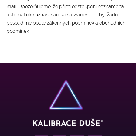
mail. Upozorňujeme, že přijetí odstoupení neznamená
automatické uznání nároku na vrácení platby; žádost
posoudíme podle zákonných podmínek a obchodních
podmínek.