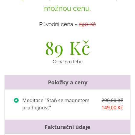
možnou cenu.
Původní cena -
290 Kč
89
Kč
Cena pro tebe
Položky a ceny
Meditace "Staň se magnetem
290,00 Kč
pro hojnost"
149,00 Kč
Fakturační údaje