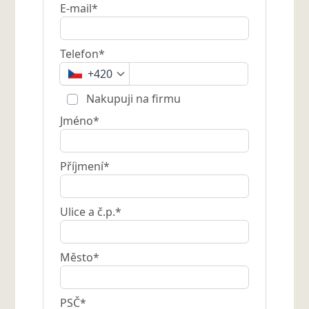
E-mail*
Telefon*
+420
Nakupuji na firmu
Jméno*
Příjmení*
Ulice a č.p.*
Město*
PSČ*