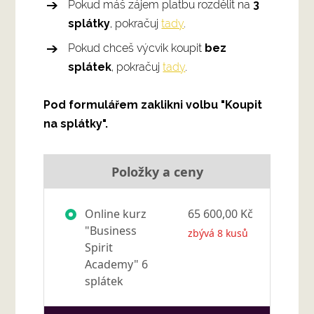
Pokud máš zájem platbu rozdělit na
3
splátky
, pokračuj
tady
.
Pokud chceš výcvik koupit
bez
splátek
, pokračuj
tady
.
Pod formulářem zaklikni volbu "Koupit
na splátky".
Položky a ceny
Online kurz
65 600,00 Kč
"Business
zbývá 8 kusů
Spirit
Academy" 6
splátek