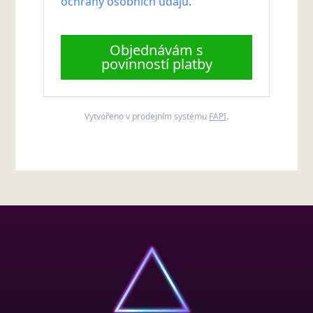
ochrany osobních údajů
.
Objednávám s
povinností platby
Vytvořeno v prodejním systému
FAPI
.