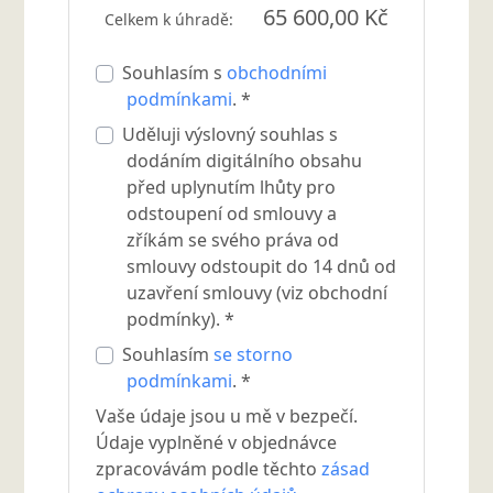
65 600,00 Kč
Celkem k úhradě:
Souhlasím s
obchodními
podmínkami
. *
Uděluji výslovný souhlas s
dodáním digitálního obsahu
před uplynutím lhůty pro
odstoupení od smlouvy a
zříkám se svého práva od
smlouvy odstoupit do 14 dnů od
uzavření smlouvy (viz obchodní
podmínky). *
Souhlasím
se storno
podmínkami
. *
Vaše údaje jsou u mě v bezpečí.
Údaje vyplněné v objednávce
zpracovávám podle těchto
zásad