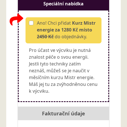
Speciální nabídka
Ano! Chci přidat
Kurz Mistr
energie za 1280 Kč místo
2450 Kč
do objednávky.
Pro účast ve výcviku je nutná
znalost péče o svou energii.
Jestli tyto techniky zatím
neznáš, můžeš se je naučit v
měsíčním kurzu Mistr energie.
Máš jej tu za zvýhodněnou cenu
k výcviku.
Fakturační údaje