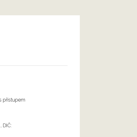
 s přístupem
, DIČ: