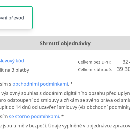
vní převod
Shrnutí objednávky
levový kód
32 
Celkem bez DPH:
39 3
it na
3
platby
Celkem k úhradě:
sím s
obchodními podmínkami
. *
i výslovný souhlas s dodáním digitálního obsahu před uply
pro odstoupení od smlouvy a zříkám se svého práva od sml
pit do 14 dnů od uzavření smlouvy (viz obchodní podmínky
asím
se storno podmínkami
. *
e jsou u mě v bezpečí. Údaje vyplněné v objednávce zprac