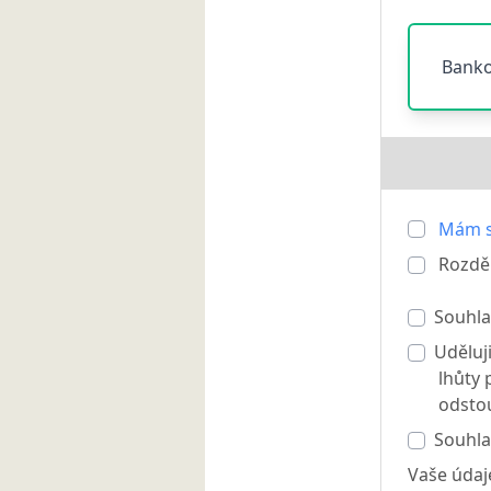
Banko
Mám s
Rozděl
Souhla
Uděluj
lhůty 
odstou
Souhl
Vaše údaj