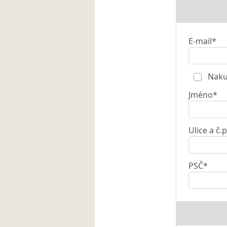
E-mail*
Nakup
Jméno*
Ulice a č.p
PSČ*