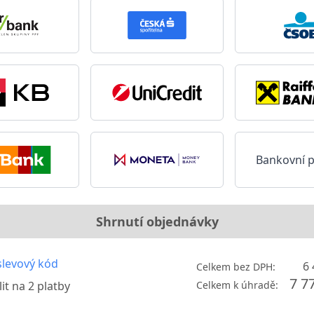
Bankovní 
Shrnutí objednávky
levový kód
6 
Celkem bez DPH:
7 7
it na
2
platby
Celkem k úhradě: