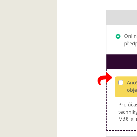
Onlin
před
Ano!
obje
Pro účas
technik
Máš jej