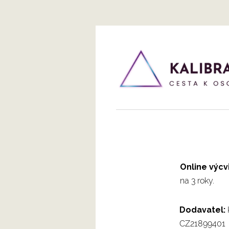
Online výcv
na 3 roky.
Dodavatel:
CZ21899401