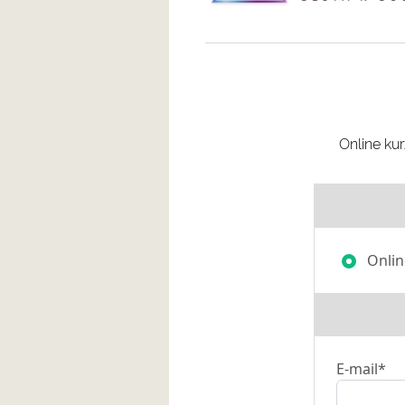
Online kur
Online
E-mail*