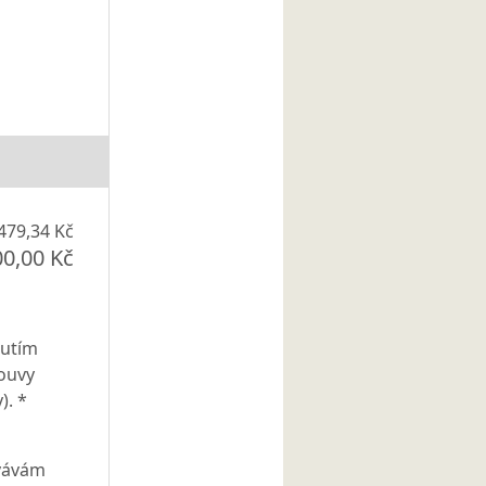
479,34 Kč
00,00 Kč
nutím
ouvy
). *
ovávám