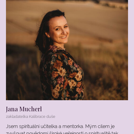
Jana Mucherl
zakladatelka Kalibrace duše
Jsem spirituální učitelka a mentorka. Mým cílem je
zvyšovat povědomí široké veřejnosti o spiritualitě tak,