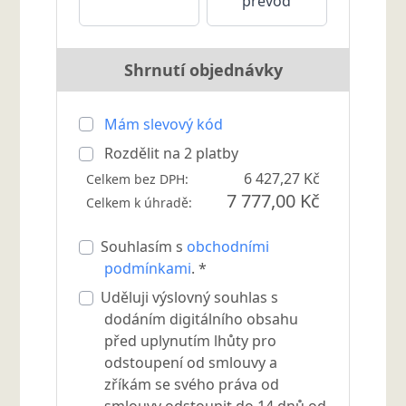
převod
Shrnutí objednávky
Mám slevový kód
Rozdělit na
2
platby
6 427,27 Kč
Celkem bez DPH:
7 777,00 Kč
Celkem k úhradě:
Souhlasím s
obchodními
podmínkami
. *
Uděluji výslovný souhlas s
dodáním digitálního obsahu
před uplynutím lhůty pro
odstoupení od smlouvy a
zříkám se svého práva od