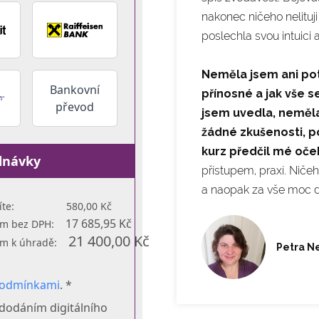
nakonec ničeho nelituj
poslechla svou intuici 
Neměla jsem ani pot
Bankovní
přínosné a jak vše se
převod
jsem uvedla, neměl
žádné zkušenosti, p
kurz předčil mé oče
dnávky
přístupem, praxí. Ničeho
a naopak za vše moc d
íte:
580,00 Kč
17 685,95 Kč
em bez DPH:
21 400,00 Kč
m k úhradě:
Petra 
podmínkami
. *
 dodáním digitálního