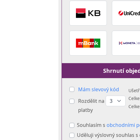
Shrnutí obje
Mám slevový kód
Ušetř
Celk
Rozdělit na
Celke
platby
Souhlasím s
obchodními 
Uděluji výslovný souhlas s