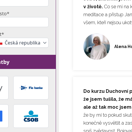
v životě.
Co se mi na k
sto*
meditace a přístup Ja
všem, kteří nejsou ukot
t*
Česká republika
Alena H
atby
Do kurzu Duchovní pr
že jsem tušila, že m
ale až tak moc jsem
že by mi to pokud sku
konečně vysvětlit a zas
spíš zvědavost. Bojoval