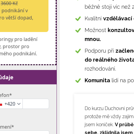
a
3600 Kč
běžně stojí víc než
é podnikání v
ro větší dopad,
Kvalitní
vzdělávací
Možnost
konzultov
mnou.
ringy pro ladění
, prostor pro
Podporu při
začlen
í mého podnikání.
do reálného život
rozhodování.
údaje
Komunita
lidí na p
efon*
+420
Do kurzu Duchovní prův
protože mě vždy zajíma
jsem koníček.
V průbě
jmení*
sebe, zklidnila jsem