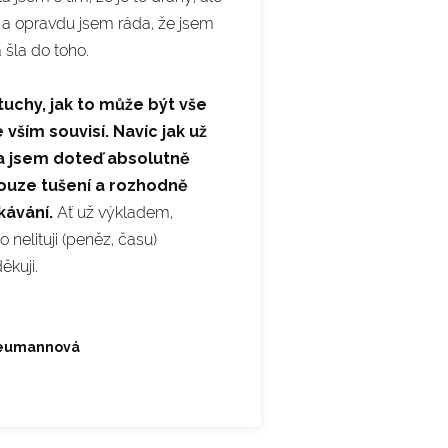
i a opravdu jsem ráda, že jsem
a šla do toho.
uchy, jak to může být vše
 vším souvisí. Navíc jak už
a jsem doteď absolutně
ouze tušení a rozhodně
kávání.
Ať už výkladem,
 nelituji (peněz, času)
ěkuji.
Neumannová