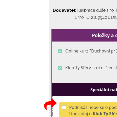
Dodavatel:
Kalibrace duše s.r.o.
Brno, IČ: 21899401, D
Položky a 
Online kurz "Duchovní pr
Klub Ty Sféry - roční členst
Speciální na
Podnikáš nebo se o pod
Upgraduj o
Klub Ty Sfé