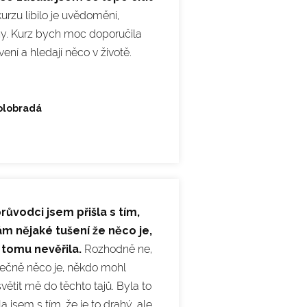
urzu líbilo je uvědomění,
ny. Kurz bych moc doporučila
vení a hledají něco v životě.
olobradá
ůvodci jsem přišla s tím,
ám nějaké tušení že něco je,
 tomu nevěřila.
Rozhodně ne,
tečně něco je, někdo mohl
větit mě do těchto tajů. Byla to
a jsem s tím, že je to drahý, ale