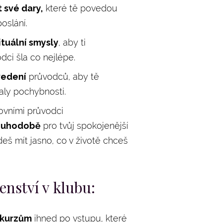
 své dary,
které tě povedou
oslání.
ituální smysly
, aby ti
ci šla co nejlépe.
vedení
průvodců, aby tě
aly pochybnosti.
hovními průvodci
ouhodobě
pro tvůj spokojenější
deš mít jasno, co v životě chceš
lenství v klubu:
 kurzům
ihned po vstupu, které