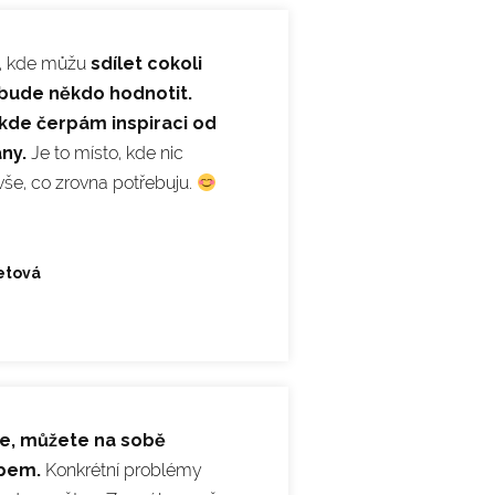
m, kde můžu
sdílet cokoli
 bude někdo hodnotit.
kde čerpám inspiraci od
any.
Je to místo, kde nic
e, co zrovna potřebuju.
etová
te, můžete na sobě
mpem.
Konkrétní problémy