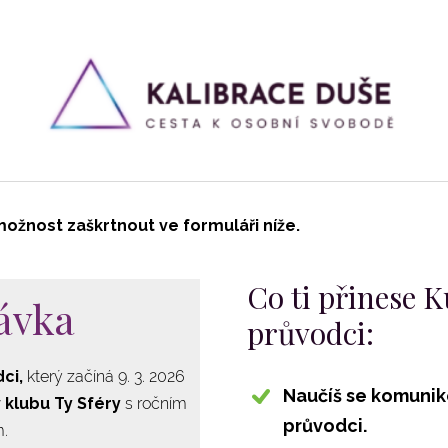
 možnost zaškrtnout ve formuláři níže.
Co ti přinese 
ávka
průvodci:
dci,
který začíná 9. 3. 2026
Naučíš se komunik
v klubu Ty Sféry
s ročním
průvodci.
m.