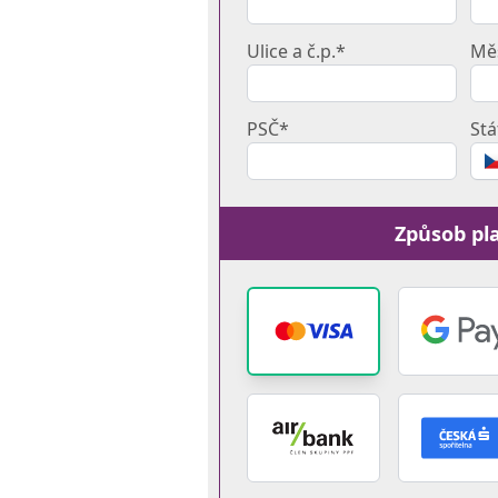
Ulice a č.p.*
Mě
PSČ*
Stá
Způsob pl