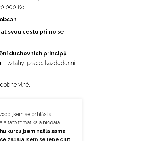
 20 000 Kč
 obsah
.
at svou cestu přímo se
ění duchovních principů
a
– vztahy, práce, každodenní
odobné vlně.
odci jsem se přihlásila,
la tato tématika a hledala
hu kurzu jsem našla sama
 se začala jsem se lépe cítit