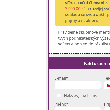
sféra - roční členství
z
3 000,00 Kč
a rozvíjej sv
souladu se svou duší - p
příjmy a naplnění.
Pravidelné skupinové mento
tvých podnikatelských výzev
sdílení a pohled do zákulis
Fakturační 
E-mail*
Tel
Nakupuji na firmu
Jméno*
Pří