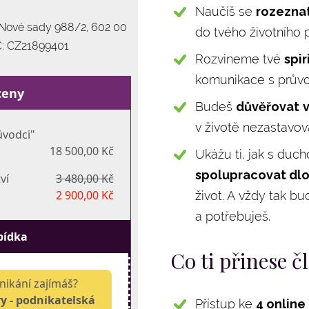
Naučíš se
rozeznat
, Nové sady 988/2, 602 00
do tvého životního p
IČ: CZ21899401
Rozvineme tvé
spir
komunikace s průvod
ceny
Budeš
důvěřovat
v životě nezastavov
ůvodci"
18 500,00 Kč
Ukážu ti, jak s duc
spolupracovat dl
ví
3 480,00 Kč
2 900,00 Kč
život. A vždy tak bu
a potřebuješ.
bídka
Co ti přinese č
nikání zajímáš?
ry - podnikatelská
Přístup ke
4 online