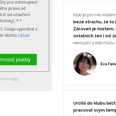
ůty pro odstoupení
vého práva od
dnů od uzavření
Klub je pro mě míste
mínky). * *
beze strachu, že to
í. Údaje vyplněné v
Zároveň je místem, 
le těchto
zásad
ostatních žen i od J
nemusím a kde můžu vš
ností platby
Eva Fek
 systému
FAPI
.
Určitě do klubu běž
pracovat svým te