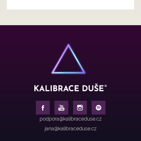
podpora@kalibraceduse.cz
jana@kalibraceduse.cz