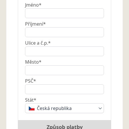
Jméno*
Příjmení*
Ulice a č.p.*
Město*
PSČ*
Stát*
Česká republika
Způsob platby