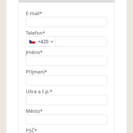
E-mail*
Telefon*
+420
Jméno*
Příjmení*
Ulice a č.p.*
Město*
PSČ*