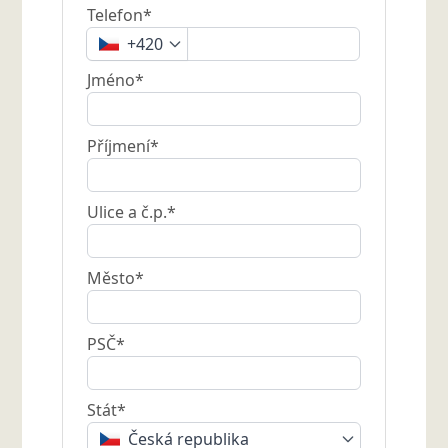
Telefon*
+420
Jméno*
Příjmení*
Ulice a č.p.*
Město*
PSČ*
Stát*
Česká republika