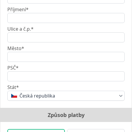
Příjmení*
Ulice a č.p.*
Město*
PSČ*
Stát*
Česká republika
Způsob platby