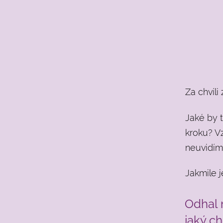
Za chvíl
Jaké by t
kroku? V
neuvidím
Jakmile 
Odhal n
jaký ch