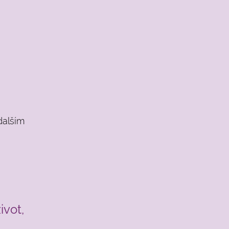
dalším
ivot,