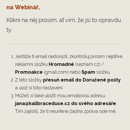
na Webinář
.
Klikni na něj prosím, ať vím, že jsi to opravdu
ty.
Jestliže ti email nedorazil, zkontroluj prosím nejdříve
reklamní složku
Hromadné
(seznam.cz) /
Promoakce
(gmail.com) nebo
Spam
složku.
Z této složky
přesuň email do Doručené pošty
a ulož si toto nastavení.
Můžeš si také uložit mou emailovou adresu
jana@kalibraceduse.cz do svého adresáře
.
Tím zajistíš, že ti neunikne žádná zpráva ode mě.