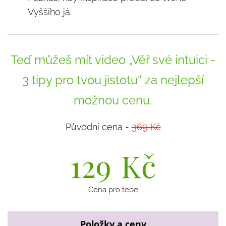
Vyššího já.
Teď můžeš mít video „Věř své intuici -
3 tipy pro tvou jistotu“ za nejlepší
možnou cenu.
Původní cena -
369 Kč
129
Kč
Cena pro tebe
Položky a ceny